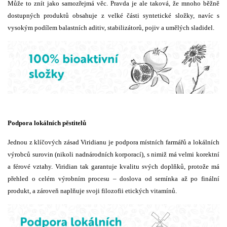
Může to znít jako samozřejmá věc. Pravda je ale taková, že mnoho běžně
dostupných produktů obsahuje z velké části syntetické složky, navíc s
vysokým podílem balastních aditiv, stabilizátorů, pojiv a umělých sladidel.
Podpora lokálních pěstitelů
Jednou z klíčových zásad Viridianu je podpora místních farmářů a lokálních
výrobců surovin (nikoli nadnárodních korporací), s nimiž má velmi korektní
a férové vztahy. Viridian tak garantuje kvalitu svých doplňků, protože má
přehled o celém výrobním procesu – doslova od semínka až po finální
produkt, a zároveň naplňuje svoji filozofii etických vitamínů.