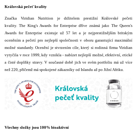
Královská pečeť kvality
Značka Viridian Nutrition je držitelem prestižní Královské pečeti
kvality. The King's Awards for Enterprise dříve známá jako The Queen's
Awards for Enterprise existuje už 57 let a je nejprestižnějším britským
oceněním a pečetí pro nejlepší společnosti v oboru garantující maximální
možné standardy. Ocenění je stvrzením cíle, který si rodinná firma Viridian
vytyčila v roce 1999, kdy vznikla - nabízet nejlepší možné, efektivní, etické
a čisté doplňky stravy. V současné době jich ve svém portfoliu má už více
než 220, přičemž má spokojené zákazníky od Islandu až po Jižní Afriku.
Všechny složky jsou 100% bioaktivní