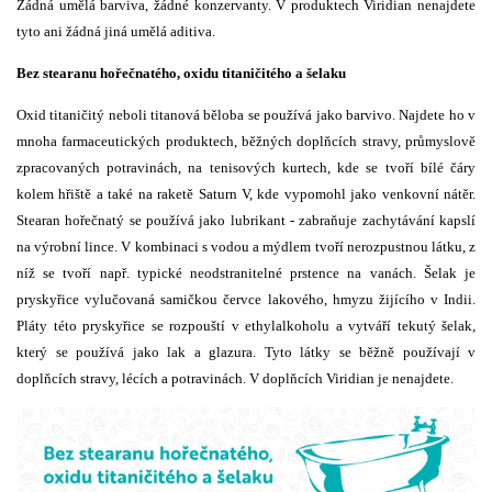
Žádná umělá barviva, žádné konzervanty. V produktech Viridian nenajdete
tyto ani žádná jiná umělá aditiva.
Bez stearanu hořečnatého, oxidu titaničitého a šelaku
Oxid titaničitý neboli titanová běloba se používá jako barvivo. Najdete ho v
mnoha farmaceutických produktech, běžných doplňcích stravy, průmyslově
zpracovaných potravinách, na tenisových kurtech, kde se tvoří bílé čáry
kolem hřiště a také na raketě Saturn V, kde vypomohl jako venkovní nátěr.
Stearan hořečnatý se používá jako lubrikant - zabraňuje zachytávání kapslí
na výrobní lince. V kombinaci s vodou a mýdlem tvoří nerozpustnou látku, z
níž se tvoří např. typické neodstranitelné prstence na vanách. Šelak je
pryskyřice vylučovaná samičkou červce lakového, hmyzu žijícího v Indii.
Pláty této pryskyřice se rozpouští v ethylalkoholu a vytváří tekutý šelak,
který se používá jako lak a glazura. Tyto látky se běžně používají v
doplňcích stravy, lécích a potravinách. V doplňcích Viridian je nenajdete.