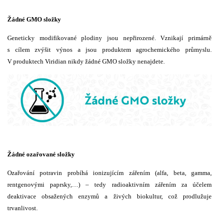
Žádné GMO složky
Geneticky modifikované plodiny jsou nepřirozené. Vznikají primárně
s cílem zvýšit výnos a jsou produktem agrochemického průmyslu.
V produktech Viridian nikdy žádné GMO složky nenajdete.
Žádné ozařované složky
Ozařování potravin probíhá ionizujícím zářením (alfa, beta, gamma,
rentgenovými paprsky,…) – tedy radioaktivním zářením za účelem
deaktivace obsažených enzymů a živých biokultur, což prodlužuje
trvanlivost.