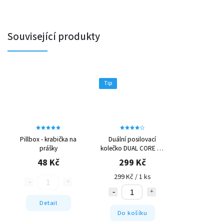
Související produkty
Tip
Pillbox - krabička na
Duální posilovací
prášky
kolečko DUAL CORE PS
4042
48 Kč
299 Kč
299 Kč / 1 ks
Detail
Do košíku