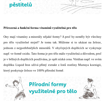
Přirozená a funkční forma vitamínů využitelná pro tělo
Ony mají vitamíny a minerály nějaké formy? A proč by neměly být všechny
pro tělo využitelné stejně? Je tomu tak. Můžeme si to ukázat na železe,
jednom z nejpotřebnějších minerálů. V obyčejných doplňcích se vyskytuje
např. ve formě oxidu. Tato forma je pro tělo málo využitelná a důvodem, proč
je v běžných doplňcích používána, je opět nízká cena. Viridian např. ve svém
doplňku Liquid Iron užívá přímý extrakt z listů rostliny Murraya koenigii,
který poskytuje železo ve 100% přírodní formě.