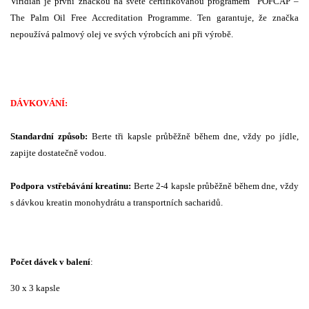
Viridian je první značkou na světě certifikovanou programem POFCAP –
The Palm Oil Free Accreditation Programme. Ten garantuje, že značka
nepoužívá palmový olej ve svých výrobcích ani při výrobě.
DÁVKOVÁNÍ:
Standardní způsob:
Berte tři kapsle průběžně během dne, vždy po jídle,
zapijte dostatečně vodou.
Podpora vstřebávání
kreatinu
:
Berte 2-4 kapsle průběžně během dne, vždy
s dávkou kreatin monohydrátu a transportních sacharidů.
Počet dávek v balení
:
30 x 3 kapsle