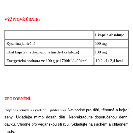
VÝŽIVOVÉ ÚDAJE:
1 kapsle obsahuje
Kyselina jablečná
500 mg
Obal kapsle (hydroxypropylmethyl celuloza)
100 mg
Energetická hodnota ve 100 g je 1700kJ / 400kcal
10,2 kJ / 2,4 kcal
UPOZORNĚNÍ:
Doplněk stravy s kyselinou jablečnou.
Nevhodné pro děti, těhotné a kojící
ženy. Ukládejte mimo dosah dětí. Nepřekračujte doporučenou denní
dávku. Vhodné pro veganskou stravu. Skladujte na suchém a chladném
místě.