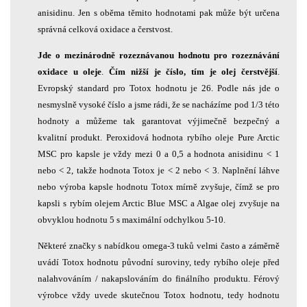
anisidinu. Jen s oběma těmito hodnotami pak může být určena
správná celková oxidace a čerstvost.
Jde o mezinárodně rozeznávanou hodnotu pro rozeznávání
oxidace u oleje
.
Čím nižší je číslo, tím je olej čerstvější
.
Evropský standard pro Totox hodnotu je 26. Podle nás jde o
nesmyslně vysoké číslo a jsme rádi, že se nacházíme pod 1/3 této
hodnoty a můžeme tak garantovat výjimečně bezpečný a
kvalitní produkt. Peroxidová hodnota rybího oleje Pure Arctic
MSC pro kapsle je vždy mezi 0 a 0,5 a hodnota anisidinu < 1
nebo < 2, takže hodnota Totox je < 2 nebo < 3. Naplnění láhve
nebo výroba kapsle hodnotu Totox mírně zvyšuje, čímž se pro
kapsli s rybím olejem Arctic Blue MSC a Algae olej zvyšuje na
obvyklou hodnotu 5 s maximální odchylkou 5-10.
Některé značky s nabídkou omega-3 tuků velmi často a záměrně
uvádí Totox hodnotu původní suroviny, tedy rybího oleje před
nalahvováním / nakapslováním do finálního produktu. Férový
výrobce vždy uvede skutečnou Totox hodnotu, tedy hodnotu