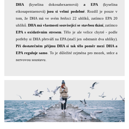
DHA
(kyselina dokosahexaenová)
a EPA
(kyselina
eikosapentaenová)
jsou si velmi podobné
. Rozdíl je pouze v
tom, že DHA má ve svém řetězci 22 uhlíků, zatímco EPA 20
uhlíků.
DHA má vlastnosti související se stavbou tkání
, zatímco
EPA s oxidativním stresem
. Tělo je ale velice chytré - podle
potřeby si DHA přetváří na EPA (stačí jen odstranit dva uhlíky).
Při dostatečném příjmu DHA si tak tělo poměr mezi DHA a
EPA reguluje samo
. To je důležité zejména pro mozek, srdce a
nervovou soustavu.