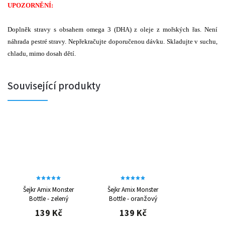
UPOZORNĚNÍ:
Doplněk stravy s obsahem omega 3 (DHA) z oleje z mořských řas. Není
náhrada pestré stravy. Nepřekračujte doporučenou dávku. Skladujte v suchu,
chladu, mimo dosah dětí.
Související produkty
Šejkr Amix Monster
Šejkr Amix Monster
Bottle - zelený
Bottle - oranžový
139 Kč
139 Kč