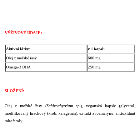
VÝŽIVOVÉ ÚDAJE:
Aktivní látky:
v 1 kapsli
Olej z mořské řasy
600 mg
Omega-3 DHA
250 mg
SLOŽENÍ:
Olej z mořské řasy (
Schizochytrium sp.
), veganská kapsle (glycerol,
modifikovaný hrachový škrob, karagenan), extrakt z rozmarýnu, antioxidant
tokoferoly.