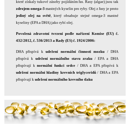
které získaly tukové zásoby pojídáním řas. Řasy (algae) jsou tak
zdrojem omega-3
mastných kyselin pro ryby. Olej z řasy je proto
jediný olej na světě
, který obsahuje stejné omega-3 mastné
kyseliny (EPA a DHA) jako rybí olej.
Povolená zdravotní tvrzení podle nařízení Komise (EU) č.
432/2012, č. 536/2013 a Rady (ES) č. 1924/2006:
DHA přispívá k
udržení normální činnosti mozku
/ DHA
přispívá k
udržení normálního stavu zraku
/ EPA a DHA
přispívají k
normální funkci srdce
/ DHA a EPA přispívá k
udržení normální hladiny krevních triglyceridů
/ DHA a EPA
přispívají k
udržení normálního krevního tlaku