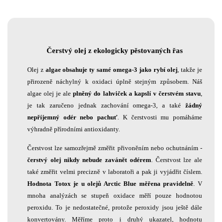
Čerstvý olej z ekologicky pěstovaných řas
Olej z
algae obsahuje ty samé omega-3 jako rybí olej
, takže je
přirozeně náchylný k oxidaci úplně stejným způsobem. Náš
algae olej je ale
plněný do lahviček a kapslí v čerstvém stavu
,
je tak zaručeno jednak zachování omega-3, a také
žádný
nepříjemný odér nebo pachuť
. K čerstvosti mu pomáháme
výhradně přírodními antioxidanty.
Čerstvost lze samozřejmě změřit přivoněním nebo ochutnáním -
čerstvý olej nikdy nebude zavánět odérem
. Čerstvost lze ale
také změřit velmi precizně v laboratoři a pak ji vyjádřit číslem.
Hodnota Totox je u olejů Arctic Blue měřena pravidelně
. V
mnoha analýzách se stupeň oxidace měří pouze hodnotou
peroxidu. To je nedostatečné, protože peroxidy jsou ještě dále
konvertovány. Měříme proto i druhý ukazatel, hodnotu