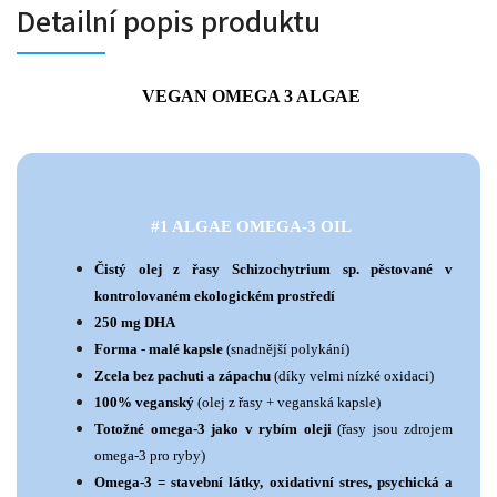
Detailní popis produktu
VEGAN OMEGA 3 ALGAE
#1 ALGAE OMEGA-3 OIL
Čistý olej z řasy Schizochytrium sp. pěstované v
kontrolovaném ekologickém prostředí
250 mg DHA
Forma - malé kapsle
(snadnější polykání)
Zcela bez pachuti a zápachu
(díky velmi nízké oxidaci)
100% veganský
(olej z řasy + veganská kapsle)
Totožné omega-3 jako v rybím oleji
(řasy jsou zdrojem
omega-3 pro ryby)
Omega-3 = stavební látky, oxidativní stres, psychická a