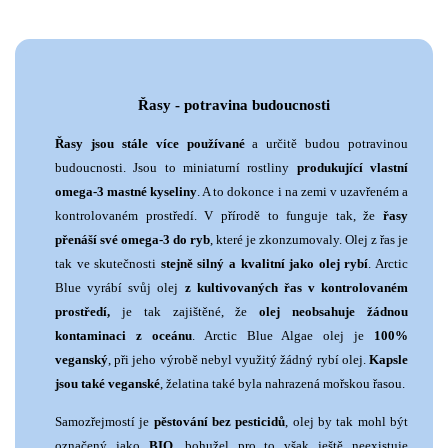
Řasy - potravina budoucnosti
Řasy jsou stále více používané
a určitě budou potravinou
budoucnosti. Jsou to miniaturní rostliny
produkující vlastní
omega-3 mastné kyseliny
. A to dokonce i na zemi v uzavřeném a
kontrolovaném prostředí. V přírodě to funguje tak, že
řasy
přenáší své omega-3 do ryb
, které je zkonzumovaly. Olej z řas je
tak ve skutečnosti
stejně silný a kvalitní jako olej rybí
. Arctic
Blue vyrábí svůj olej
z kultivovaných řas v kontrolovaném
prostředí,
je tak zajištěné, že
olej neobsahuje žádnou
kontaminaci z oceánu
. Arctic Blue Algae olej je
100%
veganský
, při jeho výrobě nebyl využitý žádný rybí olej.
Kapsle
jsou také veganské
, želatina také byla nahrazená mořskou řasou.
Samozřejmostí je
pěstování bez pesticidů
, olej by tak mohl být
označený jako
BIO
, bohužel pro to však ještě neexistuje