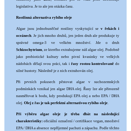
legislativa. Je to ale jen otázka času.
Rostlinná alternativa rybího oleje
Algae jsou jednobuněčné rostliny vyskytující se
v řekách i
oceánech
. Je jich mnoho druhů, jen jeden druh ale produkuje ty
správné omega-3 ve velkém množství. Jde o druh
Schizochytrium
, ze kterého extrahujeme náš algae olej. Podobně
jako probiotické kultury nebo pivní kvasinky ve velkých
nádobách dělají svou práci, tak i
řasy rostou kontrolovaně
do
silné hustoty. Následně je z nich extrahován olej.
Při prvních pokusech pěstovat algae v suchozemských
podmínkách vznikal jen algae DHA olej. Řasy lze ale přirozeně
nasměřovat k bodu, kdy produkují EPA olej a nebo EPA / DHA
olej.
Olej z řas je tak perfektní alternativou rybího oleje
.
Při výběru algae oleje je třeba dbát na následující
charakteristiky:
oficiální označení / certifikace vegan, množství
EPA / DHA a absence nepříjemné pachuti a zápachu. Podle těchto