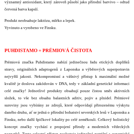
významný antioxidant, který zároveň působí jako přírodní barvivo – odtud
červená barva kapslí.
Produkt neobsahuje laktózu, mléko a lepek.
Vyvinuto a vyrobeno ve Finsku.
PUHDISTAMO = PRÉMIOVÁ ČISTOTA
Prémiová značka Puhdistamo nabízí jedinečnou řadu etických doplňků
stravy, originálních adaptogenů z Laponska a výběrových superpotravin
nejvyšší jakosti. Nekompromisní a vášnivý přístup k maximální možné
kvalitě je doslova zakódován v DNA, tedy v základní genetické informaci
celé značky! Jednotlivé produkty obsahují pouze čistou směs aktivních
složek, to vše bez obsahu balastních aditiv, pojiv a plnidel. Prémiové
suroviny jsou vybírány ze zdrojů, které odpovídají přirozenému výskytu
daného druhu, ať se jedná o přírodní bohatství severských lesů v Laponsku a
Finsku, nebo další špičkové lokality po celé zeměkouli. Celkový holistický
koncept značky vychází z propojení přírody a moderních vědeckých
poznatků. Tento celostní přístup poskytuje jedinečné nutriční a synergické