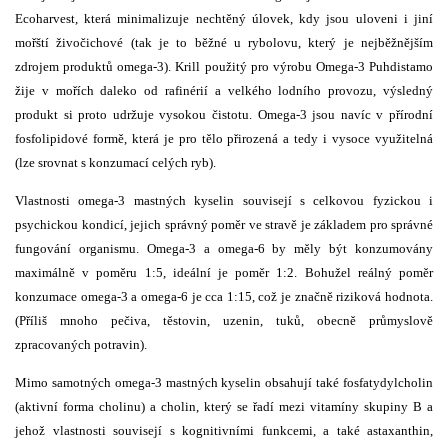
Ecoharvest, která minimalizuje nechtěný úlovek, kdy jsou uloveni i jiní
mořští živočichové (tak je to běžné u rybolovu, který je nejběžnějším
zdrojem produktů omega-3). Krill použitý pro výrobu Omega-3 Puhdistamo
žije v mořích daleko od rafinérií a velkého lodního provozu, výsledný
produkt si proto udržuje vysokou čistotu. Omega-3 jsou navíc v přírodní
fosfolipidové formě, která je pro tělo přirozená a tedy i vysoce využitelná
(lze srovnat s konzumací celých ryb).
Vlastnosti omega-3 mastných kyselin souvisejí s celkovou fyzickou i
psychickou kondicí, jejich správný poměr ve stravě je základem pro správné
fungování organismu. Omega-3 a omega-6 by měly být konzumovány
maximálně v poměru 1:5, ideální je poměr 1:2. Bohužel reálný poměr
konzumace omega-3 a omega-6 je cca 1:15, což je značně riziková hodnota.
(Příliš mnoho pečiva, těstovin, uzenin, tuků, obecně průmyslově
zpracovaných potravin).
Mimo samotných omega-3 mastných kyselin obsahují také fosfatydylcholin
(aktivní forma cholinu) a cholin, který se řadí mezi vitamíny skupiny B a
jehož vlastnosti souvisejí s kognitivními funkcemi, a také astaxanthin,