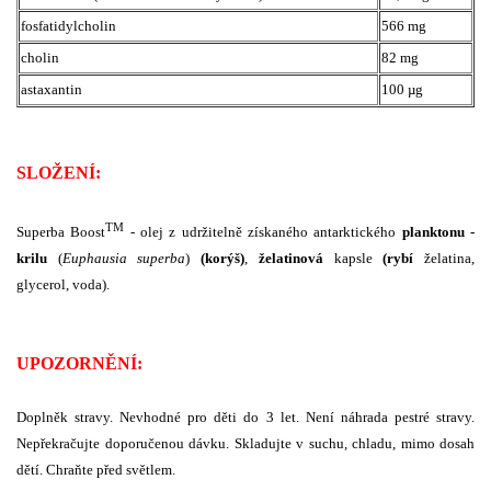
fosfatidylcholin
566 mg
cholin
82 mg
astaxantin
100 µg
SLOŽENÍ:
TM
Superba Boost
- olej z udržitelně získaného antarktického
planktonu -
krilu
(
Euphausia superba
)
(korýš)
,
želatinová
kapsle
(rybí
želatina,
glycerol, voda).
UPOZORNĚNÍ:
Doplněk stravy. Nevhodné pro děti do 3 let. Není náhrada pestré stravy.
Nepřekračujte doporučenou dávku. Skladujte v suchu, chladu, mimo dosah
dětí. Chraňte před světlem.