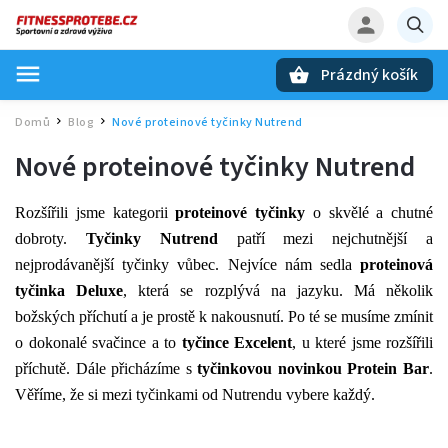
Prázdný košík
Hledat
Domů
Blog
Nové proteinové tyčinky Nutrend
/
/
Nové proteinové tyčinky Nutrend
Rozšířili jsme kategorii
proteinové tyčinky
o skvělé a chutné
dobroty.
Tyčinky Nutrend
patří mezi nejchutnější a
nejprodávanější tyčinky vůbec. Nejvíce nám sedla
proteinová
tyčinka Deluxe
, která se rozplývá na jazyku. Má několik
božských příchutí a je prostě k nakousnutí. Po té se musíme zmínit
o dokonalé svačince a to
tyčince Excelent
, u které jsme rozšířili
příchutě. Dále přicházíme s
tyčinkovou novinkou Protein Bar
.
Věříme, že si mezi tyčinkami od Nutrendu vybere každý.