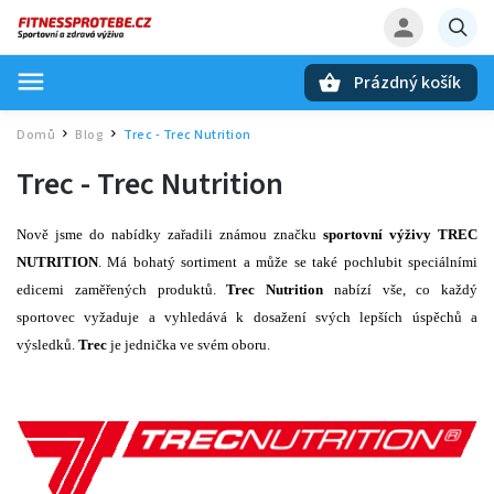
Prázdný košík
Hledat
Domů
Blog
Trec - Trec Nutrition
/
/
Trec - Trec Nutrition
Nově jsme do nabídky zařadili známou značku
sportovní výživy
TREC
NUTRITION
. Má bohatý sortiment a může se také pochlubit speciálními
edicemi zaměřených produktů.
Trec Nutrition
nabízí vše, co každý
sportovec vyžaduje a vyhledává k dosažení svých lepších úspěchů a
výsledků.
Trec
je jednička ve svém oboru.