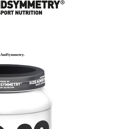
zeAndSymmetry.