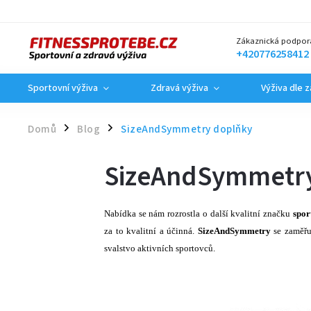
Zákaznická podpor
+420776258412
Sportovní výživa
Zdravá výživa
Výživa dle 
Domů
Blog
SizeAndSymmetry doplňky
/
/
SizeAndSymmetr
Nabídka se nám rozrostla o další kvalitní značku
spor
za to kvalitní a účinná.
SizeAndSymmetry
se zaměřu
svalstvo aktivních sportovců.