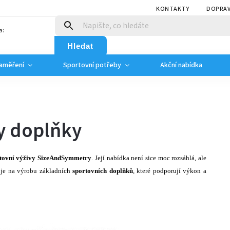
KONTAKTY
DOPRAV
a:
Hledat
zaměření
Sportovní potřeby
Akční nabídka
y doplňky
tovní výživy
SizeAndSymmetry
. Její nabídka není sice moc rozsáhlá, ale
je na výrobu základních
sportovních doplňků
, které podporují výkon a