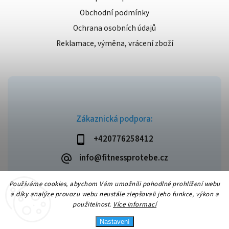
Obchodní podmínky
Ochrana osobních údajů
Reklamace, výměna, vrácení zboží
Zákaznická podpora:
+420776258412
info@fitnessprotebe.cz
Používáme cookies, abychom Vám umožnili pohodlné prohlížení webu
a díky analýze provozu webu neustále zlepšovali jeho funkce, výkon a
použitelnost.
Více informací
Copyright 2026
Fitnessprotebe.cz
. Všechna práva vyhrazena.
Vytvořil
Shoptet
| Design
Shoptak.cz
Nastavení