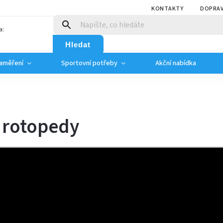
KONTAKTY
DOPRAV
a:
Hledat
zaměření
Sportovní potřeby
Akční nabídka
 rotopedy