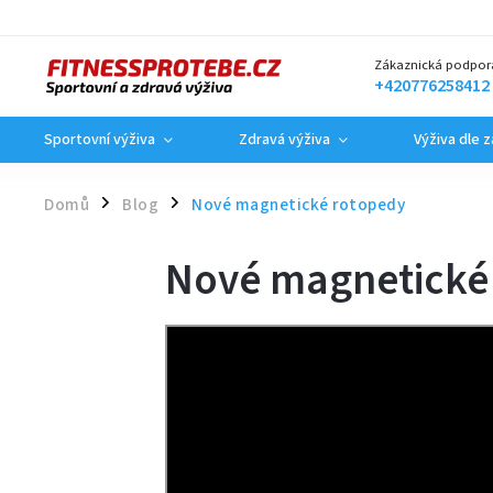
Zákaznická podpor
+420776258412
Sportovní výživa
Zdravá výživa
Výživa dle 
Domů
Blog
Nové magnetické rotopedy
/
/
Nové magnetické