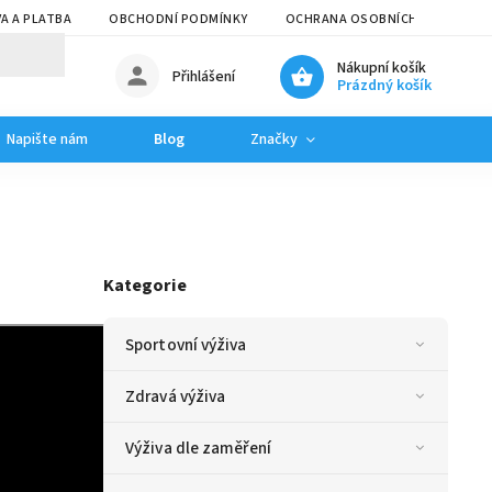
A A PLATBA
OBCHODNÍ PODMÍNKY
OCHRANA OSOBNÍCH ÚDAJŮ
Nákupní košík
Přihlášení
Prázdný košík
Napište nám
Blog
Značky
Kategorie
Sportovní výživa
Zdravá výživa
Výživa dle zaměření