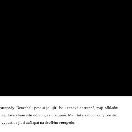
 rotopedy
. Nenechali jsme si je ujít! Jsou cenově dostupné, mají základní
regulovatelnou sílu odporu, až 8 stupňů. Mají také zabudovaný počítač,
vypustit a jít si zašlapat na
skvělém rotopedu
.