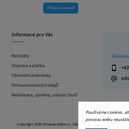
Přidat komentář
Informace pro Vás
Kontakty
Zákazni
Doprava a platba
+42
Obchodní podmínky
inf
Ochrana osobních údajů
Reklamace, výměna, vrácení zboží
Používáme cookies, ab
provozu webu neustále 
Copyright 2026
Fitnessprotebe.cz
. Všechna práva vyhrazena.