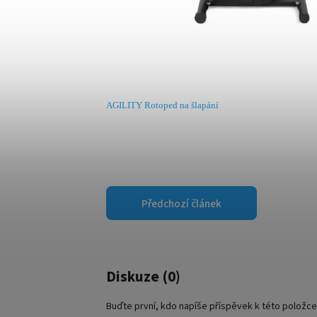
AGILITY Rotoped na šlapání
Předchozí článek
Diskuze (0)
Buďte první, kdo napíše příspěvek k této položce