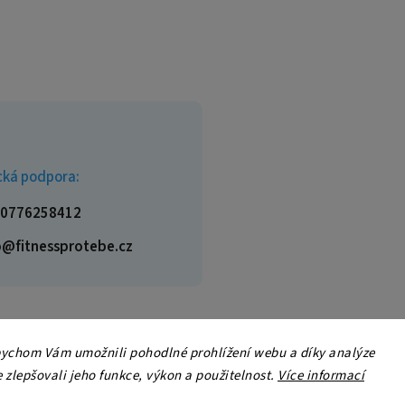
cká podpora:
0776258412
o@fitnessprotebe.cz
ychom Vám umožnili pohodlné prohlížení webu a díky analýze
zlepšovali jeho funkce, výkon a použitelnost.
Více informací