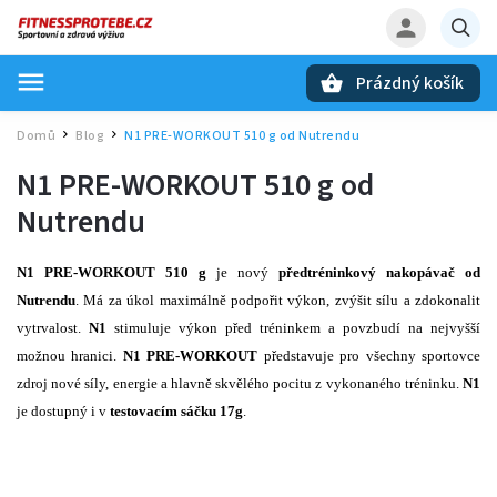
Prázdný košík
Hledat
Domů
Blog
N1 PRE-WORKOUT 510 g od Nutrendu
/
/
N1 PRE-WORKOUT 510 g od
Nutrendu
N1 PRE-WORKOUT 510 g
je nový
předtréninkový nakopávač od
Nutrendu
. Má za úkol maximálně podpořit výkon, zvýšit sílu a zdokonalit
vytrvalost.
N1
stimuluje výkon před tréninkem a povzbudí na nejvyšší
možnou hranici.
N1 PRE-WORKOUT
představuje pro všechny sportovce
zdroj nové síly, energie a hlavně skvělého pocitu z vykonaného tréninku.
N1
je dostupný i v
testovacím sáčku 17g
.