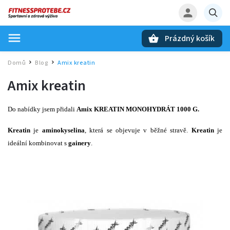
Prázdný košík
Hledat
Domů
Blog
Amix kreatin
/
/
Amix kreatin
Do nabídky jsem přidali
Amix
KREATIN MONOHYDRÁT 1000 G
.
Kreatin
je
aminokyselina
, která se objevuje v běžné stravě.
Kreatin
je
ideální kombinovat s
gainery
.