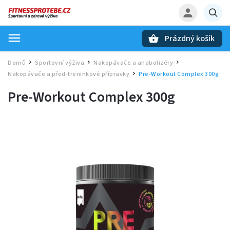
Prázdný košík
Hledat
Domů
Sportovní výživa
Nakopávače a anabolizéry
/
/
/
Nakopávače a před-treninkové přípravky
Pre-Workout Complex 300g
/
Pre-Workout Complex 300g