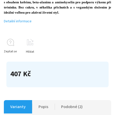
s obsahem kofeinu, beta-alaninu a aminokyselin pro podporu výkonu při
tréninku. Bez cukru, v několika příchutích a s veganským složením je
ideální volbou pro aktivní životní styl.
Detailní informace
Zeptat se
Hlídat
407 Kč
Varianty
Popis
Podobné (2)