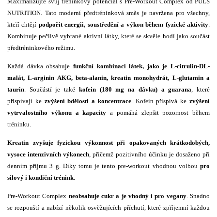
Maximalizujte svůj tréninkový potenciál s Pre-Workout Complex od PULS
NUTRITION. Tato moderní předtréninková směs je navržena pro všechny,
kteří chtějí
podpořit energii, soustředění a výkon během fyzické aktivity
.
Kombinuje pečlivě vybrané aktivní látky, které se skvěle hodí jako součást
předtréninkového režimu.
Každá dávka obsahuje
funkční kombinaci látek, jako je L-citrulin-DL-
malát, L-arginin AKG, beta-alanin, kreatin monohydrát, L-glutamin a
taurin
. Součástí je také
kofein (180 mg na dávku) a guarana
, které
přispívají ke
zvýšení bdělosti a koncentrace
. Kofein přispívá ke
zvýšení
vytrvalostního výkonu a kapacity
a pomáhá zlepšit pozornost během
tréninku.
Kreatin zvyšuje fyzickou výkonnost při opakovaných krátkodobých,
vysoce intenzivních výkonech
, přičemž pozitivního účinku je dosaženo při
denním příjmu 3 g. Díky tomu je tento pre-workout vhodnou volbou
pro
silový i kondiční trénink
.
Pre-Workout Complex
neobsahuje cukr a je vhodný i pro vegany
. Snadno
se rozpouští a nabízí několik osvěžujících příchutí, které zpříjemní každou