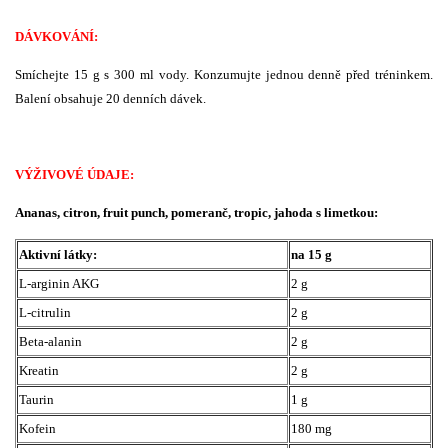
DÁVKOVÁNÍ:
Smíchejte 15 g s 300 ml vody. Konzumujte jednou denně před tréninkem.
Balení obsahuje 20 denních dávek.
VÝŽIVOVÉ ÚDAJE:
Ananas, citron, fruit punch, pomeranč, tropic, jahoda s limetkou:
Aktivní látky:
na 15 g
L-arginin AKG
2 g
L-citrulin
2 g
Beta-alanin
2 g
Kreatin
2 g
Taurin
1 g
Kofein
180 mg