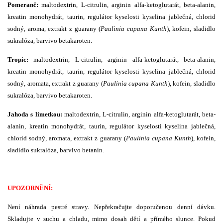
Pomeranč:
maltodextrin, L-citrulin, arginin alfa-ketoglutarát, beta-alanin,
kreatin monohydrát, taurin, regulátor kyselosti kyselina jablečná, chlorid
sodný, aroma, extrakt z guarany (
Paulinia cupana Kunth
), kofein, sladidlo
sukralóza, barvivo betakaroten.
Tropic:
maltodextrin, L-citrulin, arginin alfa-ketoglutarát, beta-alanin,
kreatin monohydrát, taurin, regulátor kyselosti kyselina jablečná, chlorid
sodný, aromata, extrakt z guarany (
Paulinia cupana Kunth
), kofein, sladidlo
sukralóza, barvivo betakaroten.
Jahoda s limetkou:
maltodextrin, L-citrulin, arginin alfa-ketoglutarát, beta-
alanin, kreatin monohydrát, taurin, regulátor kyselosti kyselina jablečná,
chlorid sodný, aromata, extrakt z guarany (
Paulinia cupana Kunth
), kofein,
sladidlo sukralóza, barvivo betanin.
UPOZORNĚNÍ:
Není náhrada pestré stravy. Nepřekračujte doporučenou denní dávku.
Skladujte v suchu a chladu, mimo dosah dětí a přímého slunce. Pokud