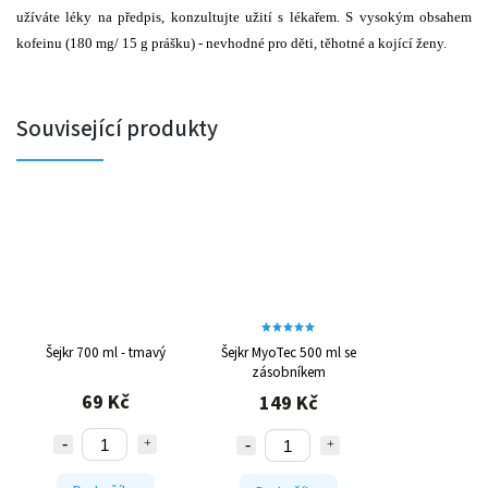
užíváte léky na předpis, konzultujte užití s lékařem. S vysokým obsahem
kofeinu (180 mg/ 15 g prášku) - nevhodné pro děti, těhotné a kojící ženy.
Související produkty
Šejkr 700 ml - tmavý
Šejkr MyoTec 500 ml se
zásobníkem
69 Kč
149 Kč