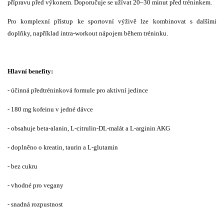
přípravu před výkonem. Doporučuje se užívat 20–30 minut před tréninkem.
Pro komplexní přístup ke sportovní výživě lze kombinovat s dalšími
doplňky, například intra-workout nápojem během tréninku.
Hlavní benefity:
- účinná předtréninková formule pro aktivní jedince
- 180 mg kofeinu v jedné dávce
- obsahuje beta-alanin, L-citrulin-DL-malát a L-arginin AKG
- doplněno o kreatin, taurin a L-glutamin
- bez cukru
- vhodné pro vegany
- snadná rozpustnost