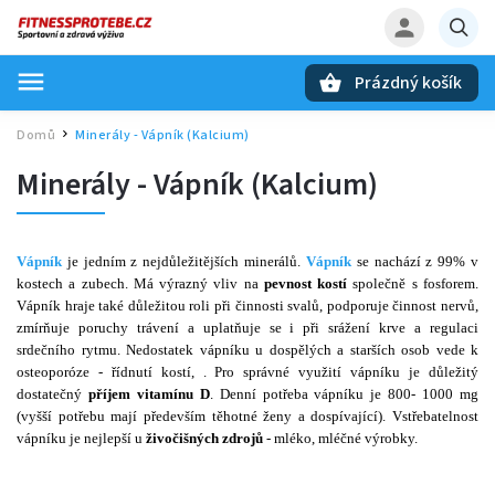
Prázdný košík
Hledat
Domů
Minerály - Vápník (Kalcium)
/
Minerály - Vápník (Kalcium)
Vápník
je jedním z nejdůležitějších minerálů.
Vápník
se nachází z 99% v
kostech a zubech. Má výrazný vliv na
pevnost kostí
společně s fosforem.
Vápník hraje také důležitou roli při činnosti svalů, podporuje činnost nervů,
zmírňuje poruchy trávení a uplatňuje se i při srážení krve a regulaci
srdečního rytmu. Nedostatek vápníku u dospělých a starších osob vede k
osteoporóze - řídnutí kostí, . Pro správné využití vápníku je důležitý
dostatečný
příjem vitamínu D
. Denní potřeba vápníku je 800- 1000 mg
(vyšší potřebu mají především těhotné ženy a dospívající). Vstřebatelnost
vápníku je nejlepší u
živočišných zdrojů
- mléko, mléčné výrobky.