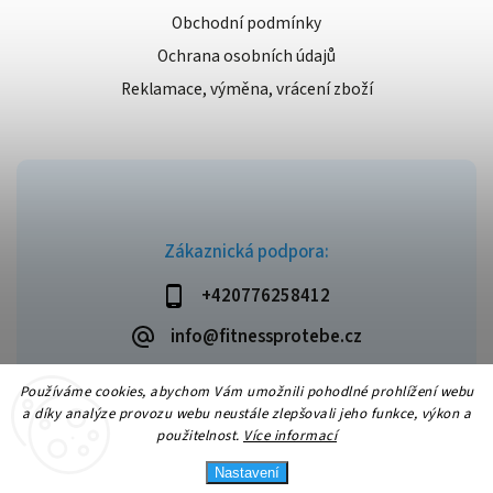
Obchodní podmínky
Ochrana osobních údajů
Reklamace, výměna, vrácení zboží
Zákaznická podpora:
+420776258412
info@fitnessprotebe.cz
Používáme cookies, abychom Vám umožnili pohodlné prohlížení webu
a díky analýze provozu webu neustále zlepšovali jeho funkce, výkon a
použitelnost.
Více informací
Copyright 2026
Fitnessprotebe.cz
. Všechna práva vyhrazena.
Vytvořil
Shoptet
| Design
Shoptak.cz
Nastavení