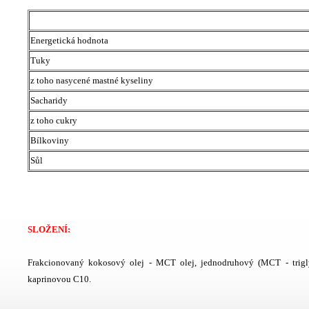
Energetická hodnota
Tuky
z toho nasycené mastné kyseliny
Sacharidy
z toho cukry
Bílkoviny
Sůl
SLOŽENÍ:
Frakcionovaný kokosový olej - MCT olej, jednodruhový (MCT - trigl
kaprinovou C10.