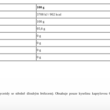
100 g
3708 kJ / 902 kcal
100 g
95,6 g
0 g
0 g
0 g
0 g
yceridy se středně dlouhým řetězcem). Obsahuje pouze kyselinu kaprylovou 