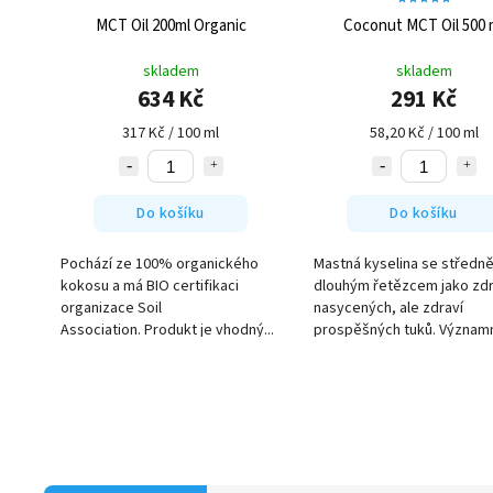
MCT Oil 200ml Organic
Coconut MCT Oil 500 
skladem
skladem
634 Kč
291 Kč
317 Kč / 100 ml
58,20 Kč / 100 ml
Do košíku
Do košíku
Pochází ze 100% organického
Mastná kyselina se středn
kokosu a má BIO certifikaci
dlouhým řetězcem jako zdr
organizace Soil
nasycených, ale zdraví
Association. Produkt je vhodný...
prospěšných tuků. Význam
benefity MCT...