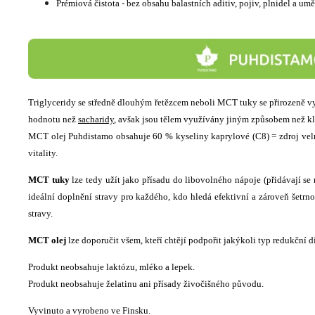
Prémiová čistota - bez obsahu balastních aditiv, pojiv, plnidel a um
Triglyceridy se středně dlouhým řetězcem neboli MCT tuky se přirozeně vys
hodnotu než
sacharidy
, avšak jsou tělem využívány jiným způsobem než kla
MCT olej Puhdistamo obsahuje 60 % kyseliny kaprylové (C8) = zdroj velmi
vitality.
MCT tuky
lze tedy užít jako přísadu do libovolného nápoje (přidávají se
ideální doplnění stravy pro každého, kdo hledá efektivní a zároveň šetrn
stravy.
MCT olej
lze doporučit všem, kteří chtějí podpořit jakýkoli typ redukční 
Produkt neobsahuje laktózu, mléko a lepek.
Produkt neobsahuje želatinu ani přísady živočišného původu.
Vyvinuto a vyrobeno ve Finsku.