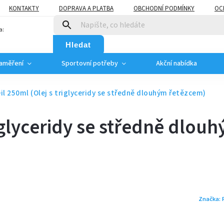
KONTAKTY
DOPRAVA A PLATBA
OBCHODNÍ PODMÍNKY
OC
a:
Hledat
zaměření
Sportovní potřeby
Akční nabídka
il 250ml (Olej s triglyceridy se středně dlouhým řetězcem)
iglyceridy se středně dlou
Značka: