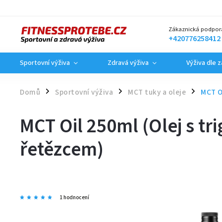
Zákaznická podpor
+420776258412
Sportovní výživa
Zdravá výživa
Výživa dle 
Domů
Sportovní výživa
MCT tuky a oleje
MCT O
/
/
/
MCT Oil 250ml (Olej s tr
řetězcem)
1 hodnocení