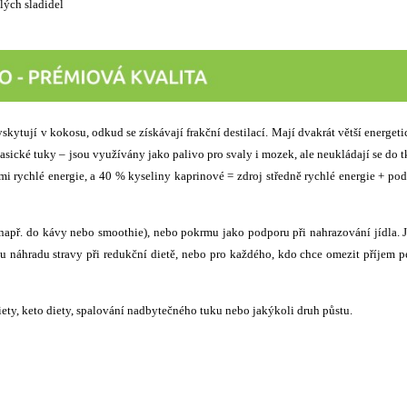
ělých sladidel
kytují v kokosu, odkud se získávají frakční destilací. Mají dvakrát větší energet
sické tuky – jsou využívány jako palivo pro svaly i mozek, ale neukládají se do t
 rychlé energie, a 40 % kyseliny kaprinové = zdroj středně rychlé energie + po
 např. do kávy nebo smoothie), nebo pokrmu jako podporu při nahrazování jídla. 
ou náhradu stravy při redukční dietě, nebo pro každého, kdo chce omezit příjem 
diety, keto diety, spalování nadbytečného tuku nebo jakýkoli druh půstu.