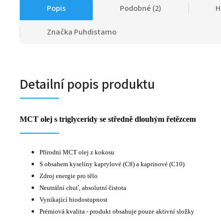
Popis
Podobné (2)
H
Značka
Puhdistamo
Detailní popis produktu
MCT olej s triglyceridy se středně dlouhým řetězcem
Přírodní MCT olej z kokosu
S obsahem kyseliny kaprylové (C8) a kaprinové (C10)
Zdroj energie pro tělo
Neutrální chuť, absolutní čistota
Vynikající biodostupnost
Prémiová kvalita - produkt obsahuje pouze aktivní složky