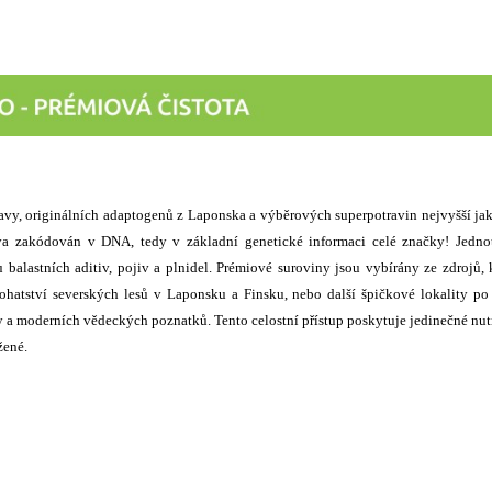
vy, originálních adaptogenů z Laponska a výběrových superpotravin nejvyšší jak
a zakódován v DNA, tedy v základní genetické informaci celé značky! Jednot
balastních aditiv, pojiv a plnidel. Prémiové suroviny jsou vybírány ze zdrojů, 
hatství severských lesů v Laponsku a Finsku, nebo další špičkové lokality po
 a moderních vědeckých poznatků. Tento celostní přístup poskytuje jedinečné nut
žené.