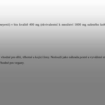
meyenii
) v bio kvalitě 400 mg (ekvivalentní k množství 1600 mg sušeného koř
vhodné pro děti, těhotné a kojící ženy. Neslouží jako náhrada pestré a vyvážené s
 Vhodné pro vegany.