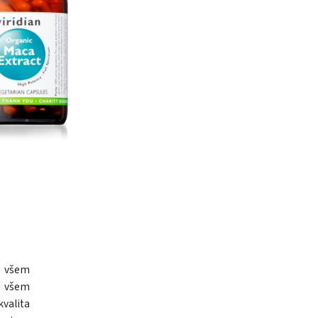
t všem
a všem
kvalita