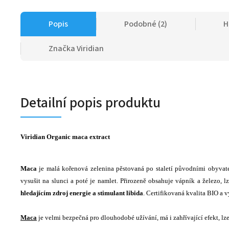
Popis
Podobné (2)
H
Značka
Viridian
Detailní popis produktu
Viridian
Organic maca extract
Maca
je malá kořenová zelenina pěstovaná po staletí původními obyvat
vysušit na slunci a poté je namlet. Přirozeně obsahuje vápník a železo,
hledajícím zdroj energie a stimulant libida
. Certifikovaná kvalita BIO a 
Maca
je velmi bezpečná pro dlouhodobé užívání, má i zahřívající efekt, lze