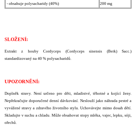
- obsahuje polysacharidy (40%)
200 mg
SLOŽENÍ:
Extrakt z houby Cordyceps (Cordyceps sinensis (Berk) Sacc.)
standardizovaný na 40 % polysacharidů.
UPOZORNĚNÍ:
Doplněk stravy. Není určeno pro děti, mladistvé, těhotné a kojící ženy.
Nepřekračujte doporučené denní dávkování. Neslouží jako náhrada pestré a
vyvážené stravy a zdravého životního stylu. Uchovávejte mimo dosah dětí.
Skladujte v suchu a chladu. Může obsahovat stopy mléka, vajec, lepku, sóji,
ořechů.