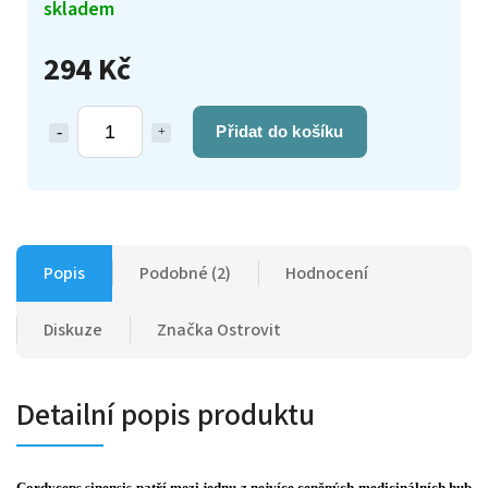
skladem
294 Kč
Přidat do košíku
Popis
Podobné (2)
Hodnocení
Diskuze
Značka
Ostrovit
Detailní popis produktu
Cordyceps sinensis patří mezi jednu z nejvíce ceněných medicinálních hub