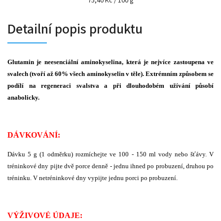
75,40 Kč / 100 g
Detailní popis produktu
Glutamin je neesenciální aminokyselina, která je nejvíce zastoupena ve
svalech (tvoří až 60% všech aminokyselin v těle). Extrémním způsobem se
podílí na regeneraci svalstva a při dlouhodobém užívání působí
anabolicky.
DÁVKOVÁNÍ:
Dávku 5 g (1 odměrku) rozmíchejte ve 100 - 150 ml vody nebo šťávy. V
tréninkové dny pijte dvě porce denně - jednu ihned po probuzení, druhou po
tréninku. V netréninkové dny vypijte jednu porci po probuzení.
VÝŽIVOVÉ ÚDAJE: