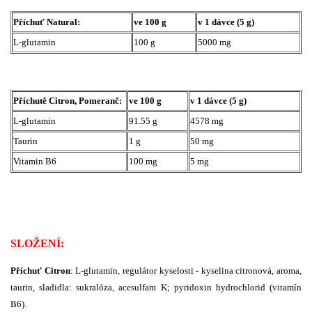
Příchuť Natural:
ve 100 g
v 1 dávce (5 g)
L-glutamin
100 g
5000 mg
Příchutě Citron, Pomeranč:
ve 100 g
v 1 dávce (5 g)
L-glutamin
91.55 g
4578 mg
Taurin
1 g
50 mg
Vitamin B6
100 mg
5 mg
SLOŽENÍ:
Příchuť Citron
:
L-glutamin, regulátor kyselosti - kyselina citronová, aroma,
taurin, sladidla: sukralóza, acesulfam K; pyridoxin hydrochlorid (vitamín
B6).