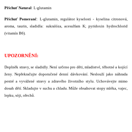
Příchuť Natural
: L-glutamin
Příchuť Pomeranč
:
L-glutamin, regulátor kyselosti - kyselina citronová,
aroma, taurin, sladidla: sukralóza, acesulfam K; pyridoxin hydrochlorid
(vitamín B6).
UPOZORNĚNÍ:
Doplněk stravy, se sladidly.
Není určeno pro děti, mladistvé, těhotné a kojící
ženy. Nepřekračujte doporučené denní dávkování. Neslouží jako náhrada
pestré a vyvážené stravy a zdravého životního stylu. Uchovávejte mimo
dosah dětí. Skladujte v suchu a chladu. Může obsahovat stopy mléka, vajec,
lepku, sóji, ořechů.