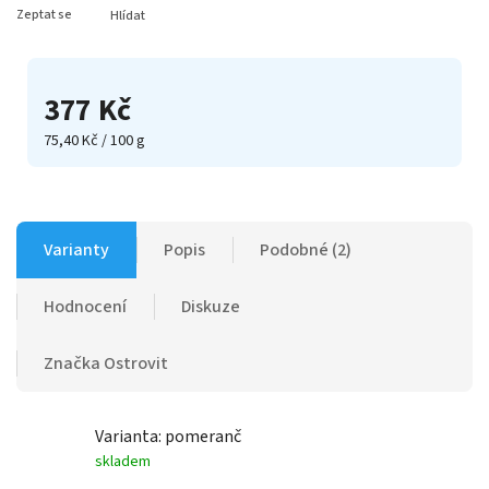
Zeptat se
Hlídat
377 Kč
75,40 Kč / 100 g
Varianty
Popis
Podobné (2)
Hodnocení
Diskuze
Značka
Ostrovit
Varianta: pomeranč
skladem