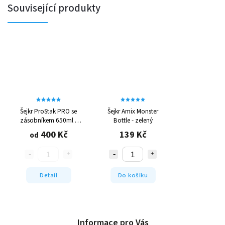
Související produkty
Šejkr ProStak PRO se
Šejkr Amix Monster
zásobníkem 650ml -
Bottle - zelený
různé barvy
400 Kč
139 Kč
od
Detail
Do košíku
Informace pro Vás