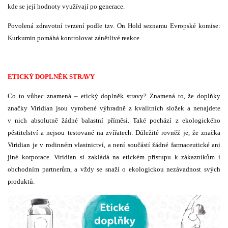
kde se její hodnoty využívají po generace.
Povolená zdravotní tvrzení podle tzv. On Hold seznamu Evropské komise:
Kurkumin pomáhá kontrolovat zánětlivé reakce
ETICKÝ DOPLNĚK STRAVY
Co to vůbec znamená – etický doplněk stravy? Znamená to, že doplňky
značky Viridian jsou vyrobené výhradně z kvalitních složek a nenajdete
v nich absolutně žádné balastní příměsi. Také pochází z ekologického
pěstitelství a nejsou testované na zvířatech. Důležité rovněž je, že značka
Viridian je v rodinném vlastnictví, a není součástí žádné farmaceutické ani
jiné korporace. Viridian si zakládá na etickém přístupu k zákazníkům i
obchodním partnerům, a vždy se snaží o ekologickou nezávadnost svých
produktů.