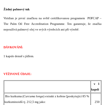
Žádný palmový tuk
Viridian je první značkou na světě certifikovanou programem POFCAP –
The Palm Oil Free Accreditation Programme. Ten garantuje, že značka
nepoužívá palmový olej ve svých výrobcích ani při výrobě.
DÁVKOVÁNÍ:
1 kapsle denně s jídlem.
VÝŽIVOVÉ ÚDAJE:
v 1
kapsli
Bio kurkuma (
Curcuma longa
) extrakt z kořene [poskytující 85 %
kurkuminoidů tj. 212,5 mg jako:
250