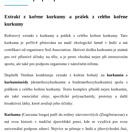
Extrakt z kořene kurkumy a prášek z celého kořene
kurkumy
Kořenový extrakt z kurkumy a prášek z celého kořene kurkumy. Tato
kurkuma je pečlivě pěstována na malé ekologické farmě v Indii a má
certifikaci od organizace Soil Association. Aktivní složka kurkumin je známá
pro své příznivé účinky na tělo, a je proto vhodná nejen při intenzivním
sportu, ale také pro podporu organismu v náročném režimu.
Doplněk Viridian kombinuje extrakt z kořene bohatý na
kurkumin
a
kurkuminoidy
(demethoxykurkumin a bisdemethoxykurkumin) spolu s
práškem z celého kořene kurkumy. Tento komplex přináší nejen kurkumin,
ale také esenciální oleje, specifické polysacharidy, proteiny a další
bioaktivní látky, které zesilují jeho účinky.
Kurkuma
(Curcuma longa) patří do rodiny zázvorovitých (Zingiberaceae) a
má svou historii v tradiční ájurvédské praxi, kde se využívá pro svou
univerzální podporu zdraví. Nejvíce se pěstuje v Indii a jihovýchodní Asii,