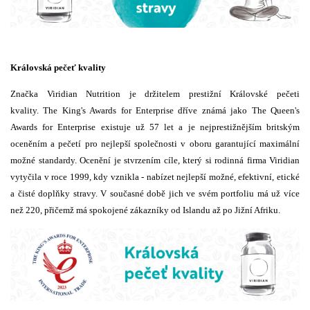
Královská pečeť kvality
Značka Viridian Nutrition je držitelem prestižní Královské pečeti
kvality. The King's Awards for Enterprise dříve známá jako The Queen's
Awards for Enterprise existuje už 57 let a je nejprestižnějším britským
oceněním a pečetí pro nejlepší společnosti v oboru garantující maximální
možné standardy. Ocenění je stvrzením cíle, který si rodinná firma Viridian
vytyčila v roce 1999, kdy vznikla - nabízet nejlepší možné, efektivní, etické
a čisté doplňky stravy. V současné době jich ve svém portfoliu má už více
než 220, přičemž má spokojené zákazníky od Islandu až po Jižní Afriku.