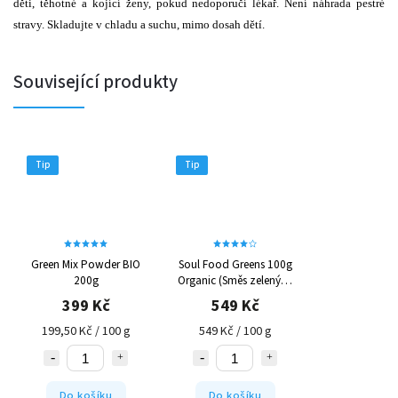
děti, těhotné a kojící ženy, pokud nedoporučí lékař. Není náhrada pestré
stravy. Skladujte v chladu a suchu, mimo dosah dětí.
Související produkty
Tip
Tip
Green Mix Powder BIO
Soul Food Greens 100g
200g
Organic (Směs zelených
superpotravin)
399 Kč
549 Kč
199,50 Kč / 100 g
549 Kč / 100 g
Do košíku
Do košíku