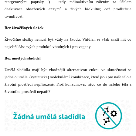
rentgenovými paprsky,…) – tedy radioaktivním zářením za účelem
deaktivace obsažených enzymů a živých biokultur, což prodlužuje
trvanlivost.
Bez živočišných složek
Živočišné složky nemusí být vždy na škodu, Viridian se však snaží mít co
největší část svých produktů vhodných i pro vegany.
Bez umělých sladidel
Umělá sladidla mají být vhodnější alternativou cukru, ve skutečnosti se
jedná o umělé (syntetické) molekulární kombinace, které jsou pro naše tělo a
životní prostředí nepřirozené. Proč konzumovat něco co do našeho těla a
životního prostředí nepatří?