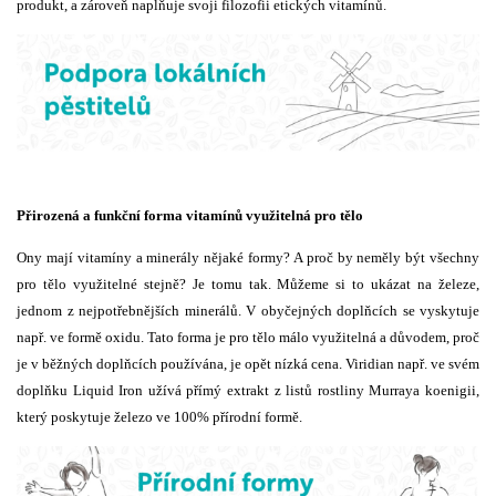
produkt, a zároveň naplňuje svoji filozofii etických vitamínů.
Přirozená a funkční forma vitamínů využitelná pro tělo
Ony mají vitamíny a minerály nějaké formy? A proč by neměly být všechny
pro tělo využitelné stejně? Je tomu tak. Můžeme si to ukázat na železe,
jednom z nejpotřebnějších minerálů. V obyčejných doplňcích se vyskytuje
např. ve formě oxidu. Tato forma je pro tělo málo využitelná a důvodem, proč
je v běžných doplňcích používána, je opět nízká cena. Viridian např. ve svém
doplňku Liquid Iron užívá přímý extrakt z listů rostliny Murraya koenigii,
který poskytuje železo ve 100% přírodní formě.