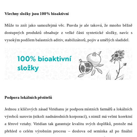
Všechny složky jsou 100% bioaktivní
Může to znít jako samozřejmá věc. Pravda je ale taková, že mnoho běžně
dostupných produktů obsahuje z velké části syntetické složky, navíc s
vysokým podílem balastních aditiv, stabilizátorů, pojiv a umělých sladidel.
Podpora lokálních pěstitelů
Jednou z klíčových zásad Viridianu je podpora místních farmářů a lokálních
výrobců surovin (nikoli nadnárodních korporací), s nimiž má velmi korektní
a férové vztahy. Viridian tak garantuje kvalitu svých doplňků, protože má
přehled o celém výrobním procesu – doslova od semínka až po finální