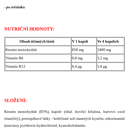
- po tréninku
NUTRIČNÍ HODNOTY:
Obsah účinných látek
V 1 kapsli
Ve 4 kapslích
Kreatin monohydrát
850 mg
3400 mg
Vitamín B6
0,8 mg
3,2 mg
Vitamín B12
0,4 µg
1,6 µg
SLOŽENÍ:
Kreatin monohydrát (85%), kapsle (obal: hovězí želatina, barvivo oxid
titaničitý), protispékavé látky - hořečnaté soli mastných kyselin, nikotinamid
(niacinu), pyridoxin hydrochlorid, kyanokobalamin.