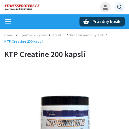
Prázdný košík
Hledat
Domů
Sportovní výživa
Kreatin
Kreatin monohydrát
/
/
/
/
KTP Creatine 200 kapslí
KTP Creatine 200 kapslí