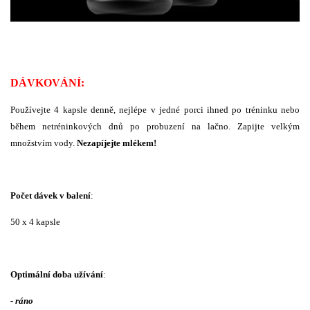
DÁVKOVÁNÍ:
Používejte 4 kapsle denně, nejlépe v jedné porci ihned po tréninku nebo
během netréninkových dnů po probuzení na lačno. Zapijte velkým
množstvím vody.
Nezapíjejte mlékem!
Počet dávek v balení
:
50 x 4 kapsle
Optimální doba užívání
:
- ráno