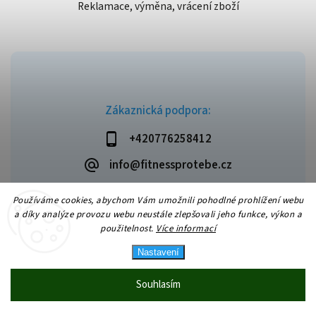
Reklamace, výměna, vrácení zboží
Zákaznická podpora:
+420776258412
info@fitnessprotebe.cz
Používáme cookies, abychom Vám umožnili pohodlné prohlížení webu
a díky analýze provozu webu neustále zlepšovali jeho funkce, výkon a
použitelnost.
Více informací
Copyright 2026
Fitnessprotebe.cz
. Všechna práva vyhrazena.
Vytvořil
Shoptet
| Design
Shoptak.cz
Nastavení
Souhlasím