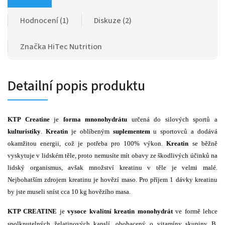
Hodnocení (1)
Diskuze (2)
Značka
HiTec Nutrition
Detailní popis produktu
KTP Creatine
je
forma mnonohydrátu
určená do silových sportů a
kulturistiky
.
Kreatin
je oblíbeným
suplementem
u sportovců a dodává
okamžitou energii, což je potřeba pro 100% výkon.
Kreatin
se běžně
vyskytuje v lidském těle, proto nemusíte mít obavy ze škodlivých účinků na
lidský organismus, avšak množství kreatinu v těle je velmi malé.
Nejbohatším zdrojem kreatinu je hovězí maso. Pro příjem 1 dávky kreatinu
by jste museli sníst cca 10 kg hovězího masa.
KTP CREATINE
je
vysoce kvalitní kreatin monohydrát
ve formě lehce
spolknutelných želatinových kapslí, obohacený o vitamíny skupiny B,