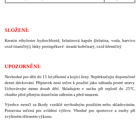
SLOŽENÍ:
Kreatin ethylester hydrochlorid, želatinová kapsle (želatina, voda, barvivo
oxid titaničitý), látky protispékavé: stearát hořečnatý, oxid křemičitý.
UPOZORNĚNÍ:
Nevhodné pro děti do 15 let,těhotné a kojící ženy. Nepřekračujte doporučené
denní dávkování. Přípravek není určen k použití jako náhrada pestré stravy.
Uchovávejte mimo dosah dětí. Skladujete v suchu při teplotě do 25°C,
chraňte před přímým slunečním zářením a před mrazem.
Výrobce neručí za škody vzniklé nevhodným použitím nebo skladováním.
Potravina určená pro zvláštní výživu. Vhodné pro sportovce a osoby při
zvýšeném tělesném výkonu.