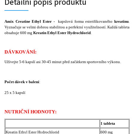
Detailní popis produktu
Amix
Creatine Ethyl Ester -
kapslová forma esterifikovaného
kreatinu
.
Vyznačuje se velmi dobrou stabilitou a perfektní využitelností. Každá tableta
obsahuje 600 mg
Kreatin Ethyl Ester
Hydrochlorid
.
DÁVKOVÁNÍ:
Užívejte
5-6 kapslí asi 30-45 minut před začátkem sportovního výkonu
.
Počet dávek v balení
:
25 x 5 kapslí
NUTRIČNÍ HODNOTY:
1 tableta
Kreatin Ethyl Ester Hydrochlorid
600 mg