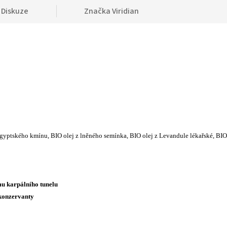
Diskuze
Značka
Viridian
Egyptského kmínu, BIO olej z lněného semínka, BIO olej z Levandule lékařské, BIO
omu karpálního tunelu
 konzervanty