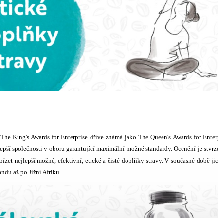
. The King's Awards for Enterprise dříve známá jako The Queen's Awards for Enter
jlepší společnosti v oboru garantující maximální možné standardy. Ocenění je stvr
abízet nejlepší možné, efektivní, etické a čisté doplňky stravy. V současné době ji
ndu až po Jižní Afriku.