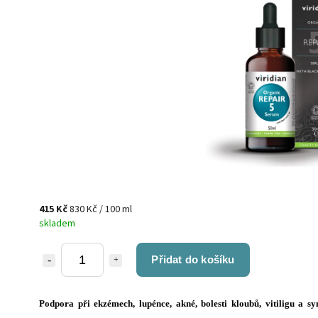
415 Kč
830 Kč / 100 ml
skladem
Přidat do košíku
Podpora při ekzémech, lupénce, akné, bolesti kloubů, vitiligu a s