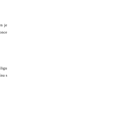
en je
konce
iligu
ínu s