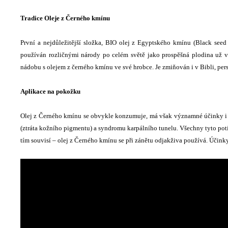
Tradice Oleje z Černého kmínu
První a nejdůležitější složka, BIO olej z Egyptského kmínu (Black seed
používán rozličnými národy po celém světě jako prospěšná plodina už v
nádobu s olejem z černého kmínu ve své hrobce. Je zmiňován i v Bibli, per
Aplikace na pokožku
Olej z Černého kmínu se obvykle konzumuje, má však významné účinky i př
(ztráta kožního pigmentu) a syndromu karpálního tunelu. Všechny tyto pot
tím souvisí – olej z Černého kmínu se při zánětu odjakživa používá. Účinky