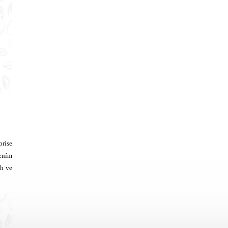
prise
zením
ch ve