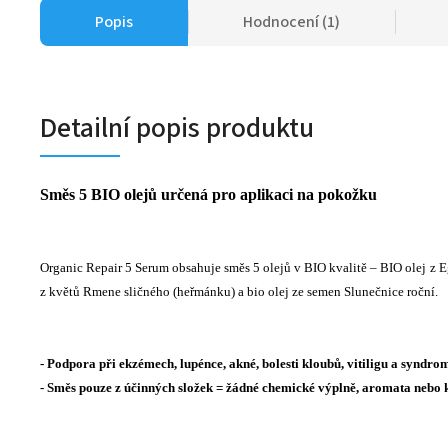
Popis
Hodnocení (1)
Detailní popis produktu
Směs 5 BIO olejů u
rčená pro aplikaci na pokožku
Organic Repair 5 Serum obsahuje směs 5 olejů v BIO kvalitě – BIO olej z 
z květů Rmene sličného (heřmánku) a bio olej ze semen Slunečnice roční.
- Podpora při ekzémech, lupénce, akné, bolesti kloubů, vitiligu a syndr
- Směs pouze z účinných složek = žádné chemické výplně, aromata nebo