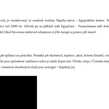
 oil), je extrahovaný ze semínek rostliny Nigella sativa – Egyptského kmínu. T
íce než 2000 let. Užívali jej na příklad staří Egypťané – Tutanchamon měl do
ský lékař Avicenna zmiňoval schopnost zvýšit energii a pomoci při únavě.
i aplikaci na pokožku. Pomáhá při ekzémech, lupénce, akné, bolesti kloubů, vit
íže jsou způsobené zánětem a nebo je zánět doprovází. Účinky oleje z Černého km
 ostatních obsažených olejů jsou synergní = doplňují jej.