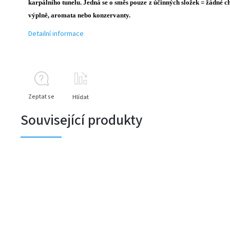
karpálního tunelu. Jedná se o směs pouze z účinných složek = žádné 
výplně, aromata nebo konzervanty.
Detailní informace
Zeptat se
Hlídat
Související produkty