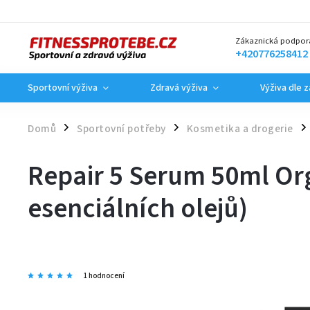
Zákaznická podpor
+420776258412
Sportovní výživa
Zdravá výživa
Výživa dle 
Domů
Sportovní potřeby
Kosmetika a drogerie
/
/
/
Repair 5 Serum 50ml Org
esenciálních olejů)
1 hodnocení