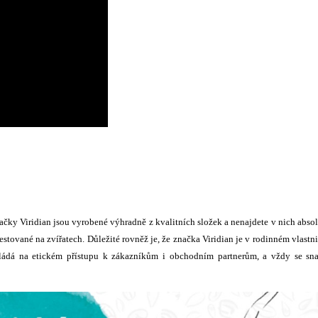
čky Viridian jsou vyrobené výhradně z kvalitních složek a nenajdete v nich abso
estované na zvířatech. Důležité rovněž je, že značka Viridian je v rodinném vlastni
akládá na etickém přístupu k zákazníkům i obchodním partnerům, a vždy se sn