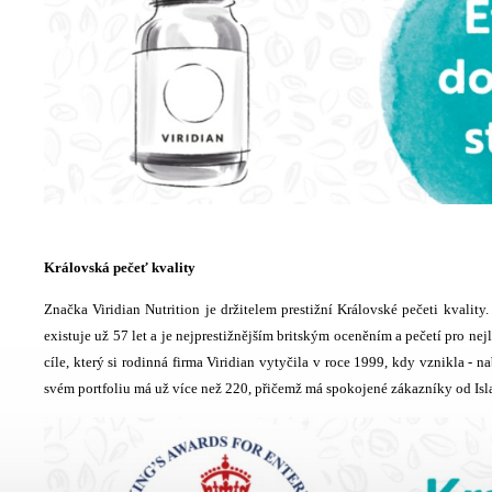
Královská pečeť kvality
Značka Viridian Nutrition je držitelem prestižní Královské pečeti kvality
existuje už 57 let a je nejprestižnějším britským oceněním a pečetí pro ne
cíle, který si rodinná firma Viridian vytyčila v roce 1999, kdy vznikla - n
svém portfoliu má už více než 220, přičemž má spokojené zákazníky od Isla