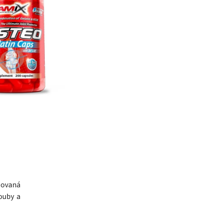
zovaná
ouby a