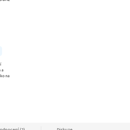
í
 a
čko na
odnocení (2)
Diskuze