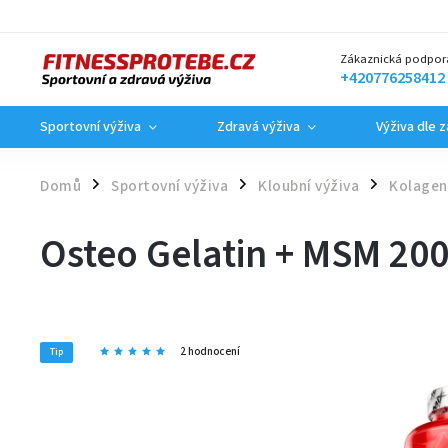
Zákaznická podpor
+420776258412
Sportovní výživa
Zdravá výživa
Výživa dle 
Domů
Sportovní výživa
Kloubní výživa
Kolagen
/
/
/
Osteo Gelatin + MSM 200
2 hodnocení
Tip