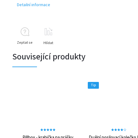
Detailní informace
Zeptat se
Hlídat
Související produkty
Tip
Pillbox - krabička na prášky
Duální posilovací kolečk