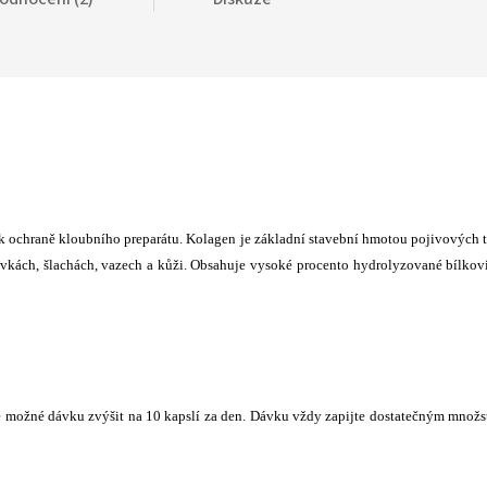
k ochraně kloubního preparátu. Kolagen je základní stavební hmotou pojivových 
pavkách, šlachách, vazech a kůži. Obsahuje vysoké procento hydrolyzované bílkov
 je možné dávku zvýšit na 10 kapslí za den. Dávku vždy zapijte dostatečným množ