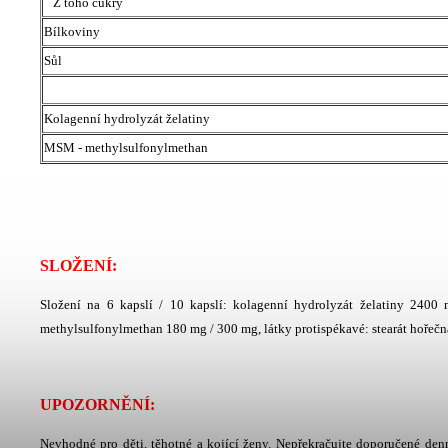
Z toho cukry
Bílkoviny
Sůl
Kolagenní hydrolyzát želatiny
MSM - methylsulfonylmethan
SLOŽENÍ:
Složení na 6 kapslí / 10 kapslí: kolagenní hydrolyzát želatiny 2400 
methylsulfonylmethan 180 mg / 300 mg, látky protispékavé: stearát hořečna
UPOZORNĚNÍ:
Nevhodné pro děti, těhotné a kojící ženy. Nepřekračujte doporučené denn