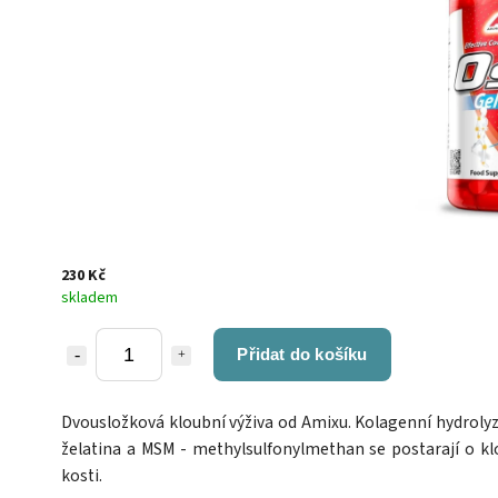
230 Kč
skladem
Přidat do košíku
Dvousložková kloubní výživa od Amixu. Kolagenní hydroly
želatina a MSM - methylsulfonylmethan se postarají o kl
kosti.