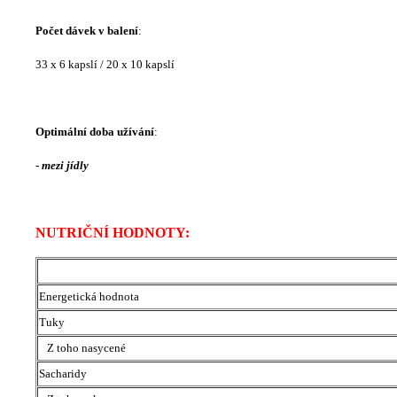
Počet dávek v balení
:
33 x 6 kapslí / 20 x 10 kapslí
Optimální doba užívání
:
-
mezi jídly
NUTRIČNÍ HODNOTY:
Energetická hodnota
Tuky
Z toho nasycené
Sacharidy