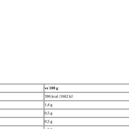
ve 100 g
396 kcal /1682 kJ
1,4 g
0,5 g
0,5 g