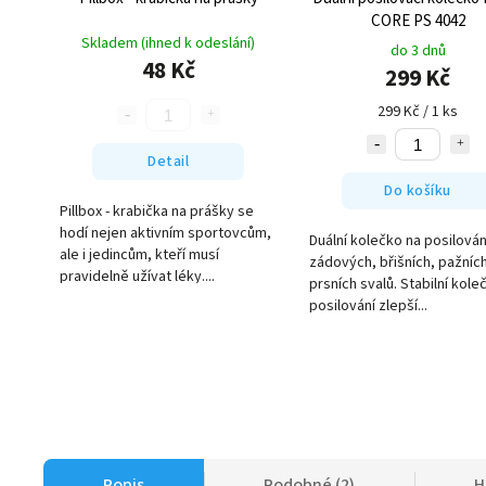
CORE PS 4042
Skladem (ihned k odeslání)
do 3 dnů
48 Kč
299 Kč
299 Kč / 1 ks
Detail
Do košíku
Pillbox - krabička na prášky se
hodí nejen aktivním sportovcům,
Duální kolečko na posilován
ale i jedincům, kteří musí
zádových, břišních, pažních
pravidelně užívat léky....
prsních svalů. Stabilní kole
posilování zlepší...
Popis
Podobné (2)
H