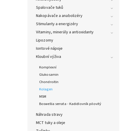
Spalovače tuků
Nakopávače a anabolizéry
Stimulanty a energizéry
Vitaminy, minerály a antioxidanty
Lipozomy
Iontové nápoje
Kloubní výživa
Komplexní
Glukosamin
Chondroitin
Kolagen
MSM
Boswellia serrata - Kadidlovník pilovitý
Náhrada stravy
MCT tuky a oleje
Tyčinky