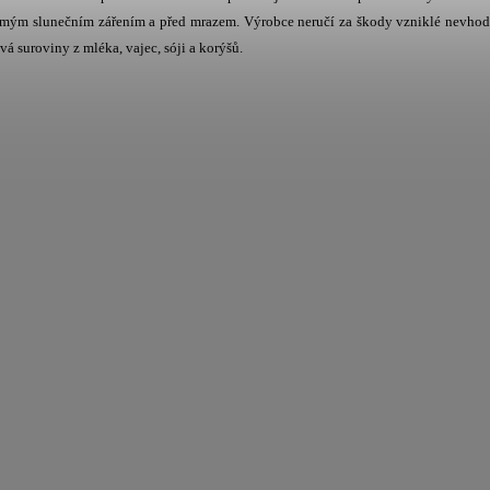
přímým slunečním zářením a před mrazem. Výrobce neručí za škody vzniklé nevh
 suroviny z mléka, vajec, sóji a korýšů.