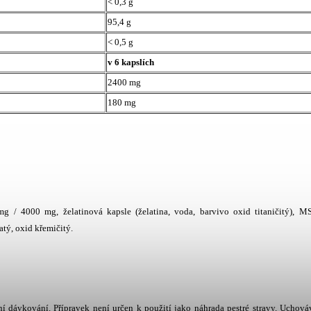
< 0,3 g
95,4 g
< 0,5 g
v 6 kapslích
2400 mg
180 mg
mg / 4000 mg, želatinová kapsle (želatina, voda, barvivo oxid titaničitý), 
tý, oxid křemičitý.
í dávkování. Přípravek není určen k použití jako náhrada pestré stravy. Uchová