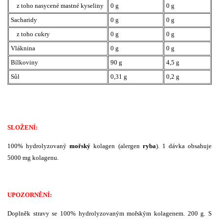
z toho nasycené mastné kyseliny
0 g
0 g
Sacharidy
0 g
0 g
z toho cukry
0 g
0 g
Vláknina
0 g
0 g
Bílkoviny
90 g
4,5 g
Sůl
0,31 g
0,2 g
SLOŽENÍ:
100% hydrolyzovaný
mořský
kolagen (alergen
ryba
). 1 dávka obsahuje
5000 mg kolagenu.
UPOZORNĚNÍ:
Doplněk stravy se 100% hydrolyzovaným mořským kolagenem. 200 g. S