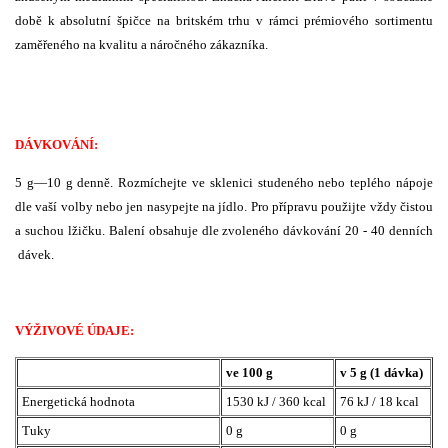
době k absolutní špičce na britském trhu v rámci prémiového sortimentu
zaměřeného na kvalitu a náročného zákazníka.
DÁVKOVÁNÍ:
5 g—10 g denně. Rozmíchejte ve sklenici studeného nebo teplého nápoje
dle vaší volby nebo jen nasypejte na jídlo. Pro přípravu použijte vždy čistou
a suchou lžičku. Balení obsahuje dle zvoleného dávkování 20 - 40 denních
dávek.
VÝŽIVOVÉ ÚDAJE:
ve 100 g
v 5 g (1 dávka)
Energetická hodnota
1530 kJ / 360 kcal
76 kJ / 18 kcal
Tuky
0 g
0 g