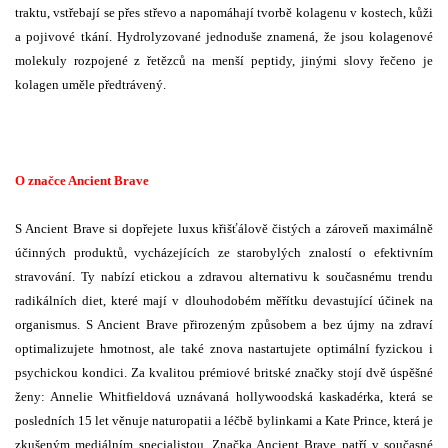
traktu, vstřebají se přes střevo a napomáhají tvorbě kolagenu v kostech, kůži
a pojivové tkání. Hydrolyzované jednoduše znamená, že jsou kolagenové
molekuly rozpojené z řetězců na menší peptidy, jinými slovy řečeno je
kolagen uměle předtrávený.
O značce Ancient Brave
S Ancient Brave si dopřejete luxus křišťálově čistých a zároveň maximálně
účinných produktů, vycházejících ze starobylých znalostí o efektivním
stravování. Ty nabízí etickou a zdravou alternativu k současnému trendu
radikálních diet, které mají v dlouhodobém měřítku devastující účinek na
organismus. S Ancient Brave přirozeným způsobem a bez újmy na zdraví
optimalizujete hmotnost, ale také znova nastartujete optimální fyzickou i
psychickou kondici. Za kvalitou prémiové britské značky stojí dvě úspěšné
ženy: Annelie Whitfieldová uznávaná hollywoodská kaskadérka, která se
posledních 15 let věnuje naturopatii a léčbě bylinkami a Kate Prince, která je
zkušeným mediálním specialistou. Značka Ancient Brave patří v současné