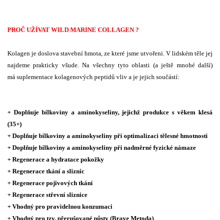
PROČ UŽÍVAT WILD MARINE
COLLAGEN
?
Kolagen je doslova stavební hmota, ze které jsme utvořeni. V lidském těle jej
najdeme prakticky všude. Na všechny tyto oblasti (a ještě mnohé další)
má suplementace kolagenových peptidů vliv a je jejich součástí:
+ Doplňuje bílkoviny a aminokyseliny, jejichž produkce s věkem klesá
(35+)
+ Doplňuje bílkoviny a aminokyseliny při optimalizaci tělesné hmotnosti
+ Doplňuje bílkoviny a aminokyseliny při nadměrné fyzické námaze
+ Regenerace a hydratace pokožky
+ Regenerace tkání a sliznic
+ Regenerace pojivových tkání
+ Regenerace střevní sliznice
+ Vhodný pro pravidelnou konzumaci
+ Vhodný pro tzv. přerušované půsty (Brave Metoda)