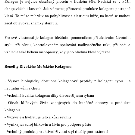
Kolagen je nejvíce obsažený protein v lidském těle. Nachází se v kůži,
chrupavkách i kostech. Jak stárneme, přirozená produkce kolagenu postupně
klesá. To může mít vliv na pohyblivost a elasticitu kůže, na které se mohou
začít objevovat známky stárnutí.
Pro své vlastnosti je kolagen ideálním pomocníkem při aktivním životním
stylu, při půstu, kontrolovaném spalování nadbytečného tuku, při péči o
vzhled a také během menopauzy, kdy jeho hladina klesá výrazně.
Benefity Divokého Mořského Kolagenu
- Vysoce biologicky dostupné kolagenové peptidy z kolagenu typu 1 s
neutrální vůní a chutí
- Vrcholná kvalita kolagenu díky divoce žijícím rybám
- Obsah klíčových živin zapojených do buněčné obnovy a produkce
kolagenu
- Vyživuje a hydratuje tělo a kůži zevnitř
- Vynikající zdroj bílkovin a živin pro podporu půstu
- Vrcholný produkt pro aktivní životní styl rituály proti stárnutí