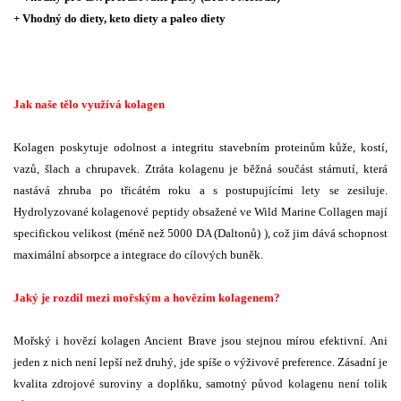
+ Vhodný do diety, keto diety a paleo diety
Jak naše tělo využívá kolagen
Kolagen poskytuje odolnost a integritu stavebním proteinům kůže, kostí,
vazů, šlach a chrupavek. Ztráta kolagenu je běžná součást stárnutí, která
nastává zhruba po třicátém roku a s postupujícími lety se zesiluje.
Hydrolyzované kolagenové peptidy obsažené ve Wild Marine Collagen mají
specifickou velikost (méně než 5000 DA (Daltonů) ), což jim dává schopnost
maximální absorpce a integrace do cílových buněk.
Jaký je rozdíl mezi mořským a hovězím kolagenem?
Mořský i hovězí kolagen Ancient Brave jsou stejnou mírou efektivní. Ani
jeden z nich není lepší než druhý, jde spíše o výživové preference. Zásadní je
kvalita zdrojové suroviny a doplňku, samotný původ kolagenu není tolik