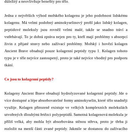
důležitý a neovlivňuje benefity pro tělo.
Jedna z největších výhod mořského kolagenu je jeho podobnost lidskému
kolagenu. Má velmi podobný aminokyselinový profil jako lidský kolagen,
peptidové molekuly jsou rovněž velmi malé, takže se snadno tráví a
vstřebávají. To je dobrá zpráva nejen pro ty, kteří mají problémy s absorpcí
živin z přijaté stravy nebo zažívací problémy. Mořský i hovězí kolagen
Ancient Brave obsahují pouze kolagenní peptidy typu 1. Kolagen tohoto
typu je v těle nejvíce zastoupený, proto je také nejvíce vhodný pro podporu
tkání.
Co jsou to kolagenní peptidy?
Kolageny Ancient Brave obsahují hydrolyzované kolagenní peptidy. Jde o
více dostupné a lépe absorbovatelné formy aminokyselin, které tělo snadněji
využije. Kolagen přirozeně existuje ve velkých komplexních molekulách
utvořených dlouhými řetězci polypeptidů. Samotná kolagenová molekula je
příliš velká, aby mohla být absorbována stěnou střeva, proto je třeba ji
rozložit na menší části zvané peptidy. Jakmile se dostanou do zažívacího