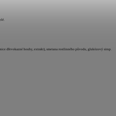
plé
.
nice dřevokazné houby, extrakt), smetana rostlinného původu, glukózový sirup.