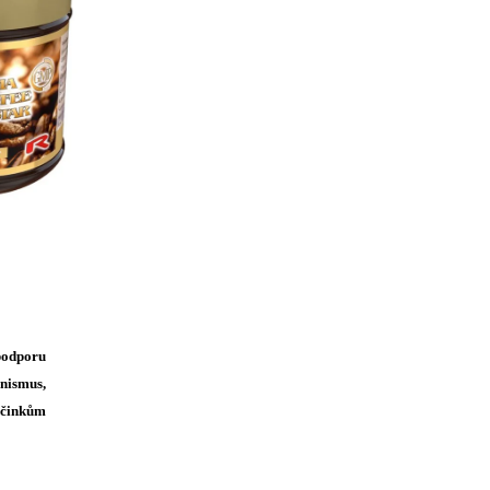
podporu
nismus,
účinkům