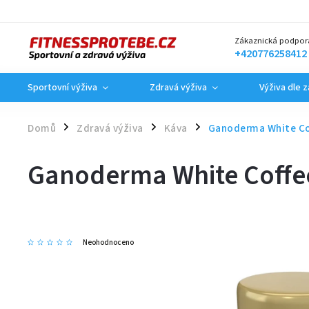
Zákaznická podpor
+420776258412
Sportovní výživa
Zdravá výživa
Výživa dle 
Domů
Zdravá výživa
Káva
Ganoderma White Cof
/
/
/
Ganoderma White Coffee
Neohodnoceno