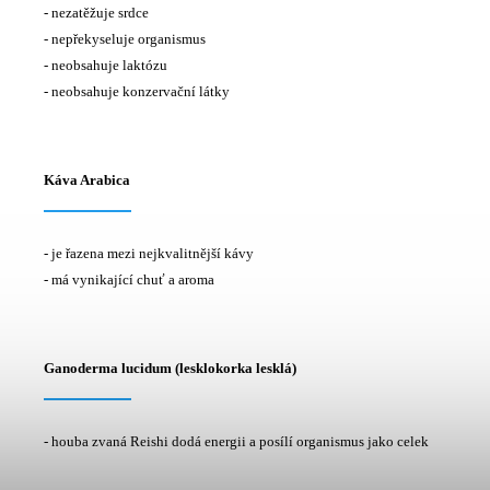
- nezatěžuje srdce
- nepřekyseluje organismus
- neobsahuje laktózu
- neobsahuje konzervační látky
Káva Arabica
- je řazena mezi nejkvalitnější kávy
- má vynikající chuť a aroma
Ganoderma lucidum (lesklokorka lesklá)
- houba zvaná Reishi dodá energii a posílí organismus jako celek