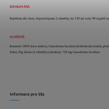
DÁVKOVÁNÍ:
Každému dle chuti, doporučujeme 2 odměrky do 150 ml vody 90 stupňů te
SLOŽENÍ:
Instantní 100% káva arabica, Ganoderma lucidum (lesklokorka lesklá, plod
Jedna 20g dávka (2 odměrky) obsahuje 750 mg Ganoderma lucidum.
Informace pro Vás