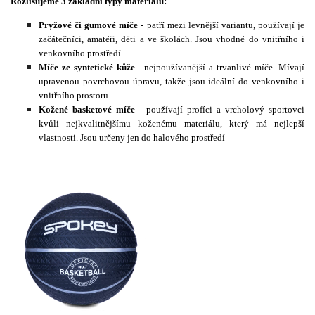
Rozlišujeme 3 základní typy materiálů:
Pryžové či gumové míče
- patří mezi levnější variantu, používají je
začátečníci, amatéři, děti a ve školách. Jsou vhodné do vnitřního i
venkovního prostředí
Míče ze syntetické kůže
- nejpoužívanější a trvanlivé míče. Mívají
upravenou povrchovou úpravu, takže jsou ideální do venkovního i
vnitřního prostoru
Kožené basketové míče
- používají profíci a vrcholový sportovci
kvůli nejkvalitnějšímu koženému materiálu, který má nejlepší
vlastnosti. Jsou určeny jen do halového prostředí