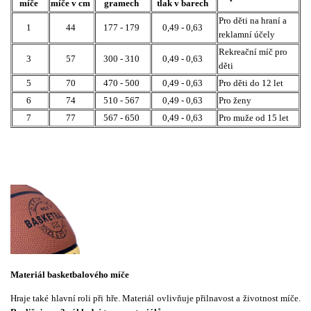
míče
míče v cm
gramech
tlak v barech
Pro děti na hraní a
1
44
177 - 179
0,49 - 0,63
reklamní účely
Rekreační míč pro
3
57
300 - 310
0,49 - 0,63
děti
5
70
470 - 500
0,49 - 0,63
Pro děti do 12 let
6
74
510 - 567
0,49 - 0,63
Pro ženy
7
77
567 - 650
0,49 - 0,63
Pro muže od 15 let
Materiál basketbalového míče
Hraje také hlavní roli při hře. Materiál ovlivňuje přilnavost a životnost míče.