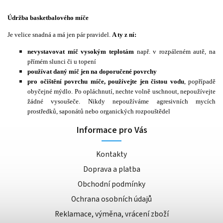
Údržba basketbalového míče
Je velice snadná a má jen pár pravidel.
A ty z ní:
nevystavovat míč vysokým teplotám
např. v rozpáleném autě, na
přímém slunci či u topení
používat daný míč jen na doporučené povrchy
pro očištění povrchu míče, používejte jen čistou vodu
, popřípadě
obyčejné mýdlo. Po opláchnutí, nechte volně uschnout, nepoužívejte
žádné vysoušeče. Nikdy nepoužíváme agresivních mycích
prostředků, saponátů nebo organických rozpouštědel
Informace pro Vás
Kontakty
Doprava a platba
Obchodní podmínky
Ochrana osobních údajů
Reklamace, výměna, vrácení zboží