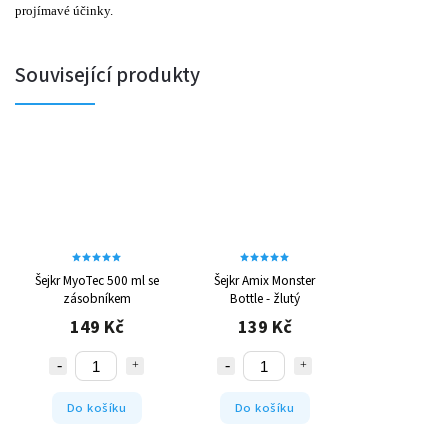
projímavé účinky.
Související produkty
Šejkr MyoTec 500 ml se
Šejkr Amix Monster
zásobníkem
Bottle - žlutý
149 Kč
139 Kč
Do košíku
Do košíku