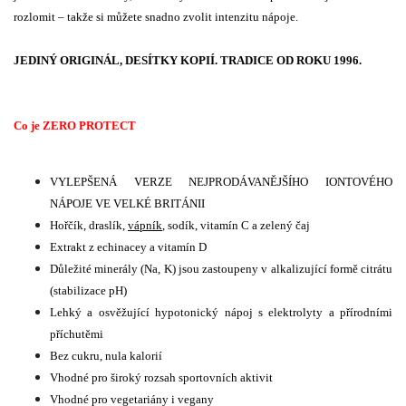
rozlomit – takže si můžete snadno zvolit intenzitu nápoje.
JEDINÝ ORIGINÁL, DESÍTKY KOPIÍ. TRADICE OD ROKU 1996.
Co je ZERO PROTECT
VYLEPŠENÁ VERZE NEJPRODÁVANĚJŠÍHO IONTOVÉHO
NÁPOJE VE VELKÉ BRITÁNII
Hořčík, draslík,
vápník
, sodík, vitamín C a zelený čaj
Extrakt z echinacey a vitamín D
Důležité minerály (Na, K) jsou zastoupeny v alkalizující formě citrátu
(stabilizace pH)
Lehký a osvěžující hypotonický nápoj s elektrolyty a přírodními
příchutěmi
Bez cukru, nula kalorií
Vhodné pro široký rozsah sportovních aktivit
Vhodné pro vegetariány i vegany