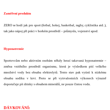
Zaměření produktu
ZERO se hodí jak pro sport (fotbal, hokej, basketbal, ragby, cyklistika atd..),
tak jako nápoj při práci v horkém prostředí – průmyslu, vojenství apod.
Hyponatremie
Sportovcům nebo aktivním osobám někdy hrozí takzvaná hyponatremie –
změna vnitřního prostředí organismu, která je výsledkem pití velkého
množství vody bez obsahu elektrolytů. Tento stav pak vyústí k nízkému
obsahu sodíku v krvi. Proto se při vytrvalostních výkonech výrazně
doporučuje pít drinky s obsahem minerálů, ne pouze čistou vodu.
DÁVKOVÁNÍ: