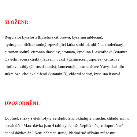
SLOŽENÍ:
Regulátor kyselosti (kyselina citrónová, kyselina jablečná),
hydrogenuhličitan sodný, zpevňující látka sorbitol, uhličitan hořečnatý,
citronan sodný, citronan draselný, aromata, kyselina L-askorbová (vitamín
C), echinacea extrakt (nadzemní část) (Echinacea purpurea), citrusové
bioflavonoidy (Citrus sinensis), koncentrát pomerančové šťávy, sladidlo
sukralóza, cholekalciferol (vitamín D), chlorid sodný, kyselina listová.
UPOZORNĚNÍ:
Doplněk stravy s elektrolyty, se sladidlem. Skladujte v suchu, chladu, mimo
dosah dětí. Max. dávka jsou 4 tablety denně. Nepřekračujte doporučené
denní dávkování. Není náhrada stravy. Nadměrné užívání může mít