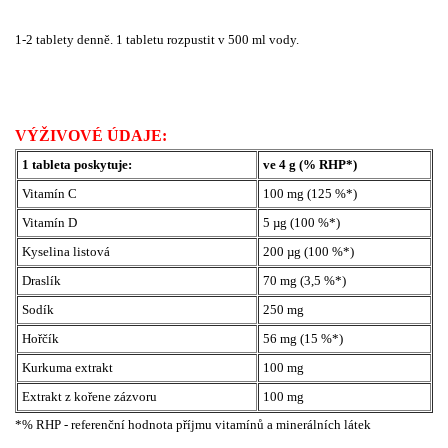
1-2 tablety denně. 1 tabletu rozpustit v 500 ml vody.
VÝŽIVOVÉ ÚDAJE:
1 tableta poskytuje:
ve 4 g (% RHP*)
Vitamín C
100 mg (125 %*)
Vitamín D
5 µg (100 %*)
Kyselina listová
200 µg (100 %*)
Draslík
70 mg (3,5 %*)
Sodík
250 mg
Hořčík
56 mg (15 %*)
Kurkuma extrakt
100 mg
Extrakt z kořene zázvoru
100 mg
*% RHP - referenční hodnota příjmu vitamínů a minerálních látek