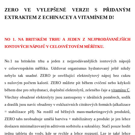
ZERO VE VYLEPŠENÉ VERZI! S PŘIDANÝM
EXTRAKTEM Z ECHINACEY A VITAMÍNEM D!
NO 1. NA BRITSKÉM TRHU A JEDEN Z NEJPRODÁVANĚJŠÍCH
IONTOVÝCH NÁPOJŮ V CELOSVĚTOVÉM MĚŘÍTKU.
No.1 na britském trhu a jeden z nejprodávanějších iontových nápojů
v celoevropském měřítku. Udržovat organismus hydratovaný ještě nikdy
nebylo tak snadné. ZERO je osvěžující elektrolytový nápoj bez cukru
s nulovým počtem kalorií. ZERO můžete pít během cvičení nebo kdykoli
během dne pro rehydrataci, doplnění elektrolytů, zeleného čaje a
vitamínu C
.
Všechny obsažené elektrolyty jsou zastoupeny v ideálních poměrech, sodík
a draslík jsou navíc obsaženy v exkluzivních citrátových formách (alkalizace
= stabilizace pH). Na rozdíl od běžných mass-marketingových produktů,
ZERO tabs neobsahuje umělá barviva + stabilizátory a produkt je jen lehce
doslazen minimalizovaným aditivem sorbitolu a sukralózy. Stačí pouze hodit
jednu tabletu do vody, kde se rychle a lehce rozpustí. Lze je také lehce