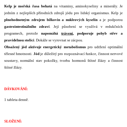
Kelp je mořská řasa bohatá
na vitaminy, aminokyseliny a minerály. Je
jedním z nejlepších přírodních zdrojů jódu pro lidský organismus. Kelp je
plnohodnotným zdrojem bílkovin a nukleových kyselin
a je podporou
gastrointestinálního zdraví
. Její působení se využívá v redukčních
programech, protože
napomáhá
trávení
, podporuje pohyb střev a
pravidelnou stolici
. Dokáže se vyrovnat se zácpou.
Obsažený jód aktivuje energetický metabolismus
pro udržení optimální
tělesné hmotnosti.
Jód
je důležitý pro rozpoznávací funkce, činnost nervové
soustavy, normální stav pokožky, tvorbu hormonů štítné žlázy a činnost
štítné žlázy.
DÁVKOVÁNÍ:
1 tableta denně.
SLOŽENÍ: