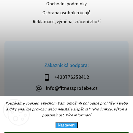
Obchodní podmínky
Ochrana osobních údajů
Reklamace, výměna, vrácení zboží
Zákaznická podpora:
+420776258412
info@fitnessprotebe.cz
Používáme cookies, abychom Vám umožnili pohodlné prohlížení webu
a díky analýze provozu webu neustále zlepšovali jeho funkce, výkon a
použitelnost.
Více informací
Copyright 2026
Fitnessprotebe.cz
. Všechna práva vyhrazena.
Vytvořil
Shoptet
| Design
Shoptak.cz
Nastavení