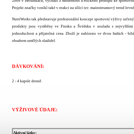
2009 v Helsinkách, vychází z moderního a etického přístupu ke sportovní 
Projekt značky vznikl také v reakci na sílící tzv. mainstreamový trend levn
NutriWorks tak představuje profesionální koncept sportovní výživy určen
produkty jsou vyráběny ve Finsku a Švédsku v souladu s nejvyššími n
jednoduchost a přijatelná cena. Zboží je nabízeno ve dvou řadách - bíl
obsahem umělých sladidel.
DÁVKOVÁNÍ:
2 - 4 kapsle denně.
VÝŽIVOVÉ ÚDAJE:
Aktivní látky: