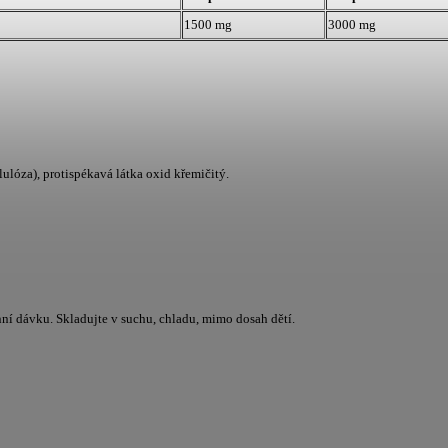
1500 mg
3000 mg
óza), protispékavá látka oxid křemičitý.
ní dávku. Skladujte v suchu, chladu, mimo dosah dětí.