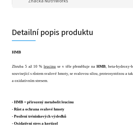
Značka
NutriWorks
Detailní popis produktu
HMB
Zhruba 5 až 10 %
leucinu
se v těle přeměňuje na
HMB
, beta-hydroxy-
související s růstem svalové hmoty, se svalovou silou, proteosyntézou a 
a oxidativním stresem.
- HMB = přirozený metabolit leucinu
- Růst a ochrana svalové hmoty
- Posílení tréninkových výsledků
- Oxidativní stres a kortizol