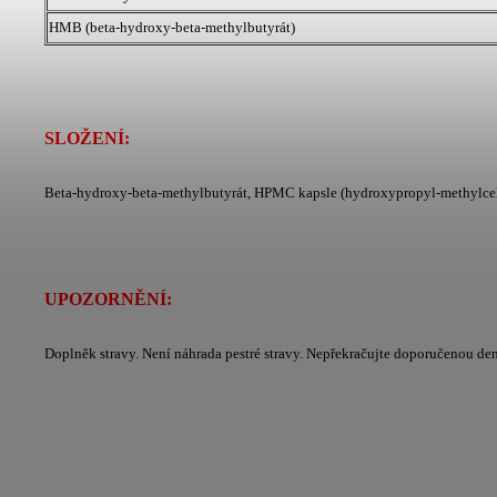
HMB (beta-hydroxy-beta-methylbutyrát)
SLOŽENÍ:
Beta-hydroxy-beta-methylbutyrát, HPMC kapsle (hydroxypropyl-methylcelul
UPOZORNĚNÍ:
Doplněk stravy. Není náhrada pestré stravy. Nepřekračujte doporučenou den