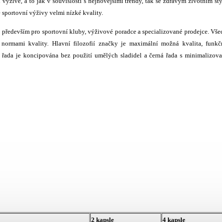
výživě, a to jak v souvislosti s nejnovějšími trendy, tak se zdravým životním st
é sportovní výživy velmi nízké kvality.
ý především pro sportovní kluby, výživové poradce a specializované prodejce. Vš
ormami kvality. Hlavní filozofií značky je maximální možná kvalita, funkčn
á řada je koncipována bez použití umělých sladidel a černá řada s minimalizo
2 kapsle
4 kapsle