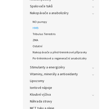
Spalovače tuků
Nakopávače a anabolizéry
NO pumpy
HMB
Tribulus Terrestris
ZMA
Ostatní
Nakopávače a před-treninkové přípravky
Po-tréninkové a regenerační anabolizéry
Stimulanty a energizéry
Vitaminy, minerály a antioxidanty
Lipozomy
Iontové nápoje
Kloubní výživa
Náhrada stravy
MCT tuky a oleje