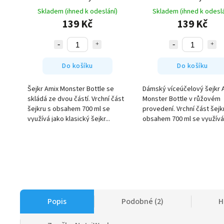
Skladem (ihned k odeslání)
Skladem (ihned k odeslá
139 Kč
139 Kč
Do košíku
Do košíku
Šejkr Amix Monster Bottle se
Dámský víceúčelový šejkr 
skládá ze dvou částí. Vrchní část
Monster Bottle v růžovém
šejkru s obsahem 700 ml se
provedení. Vrchní část šejk
využívá jako klasický šejkr...
obsahem 700 ml se využívá 
Popis
Podobné (2)
H