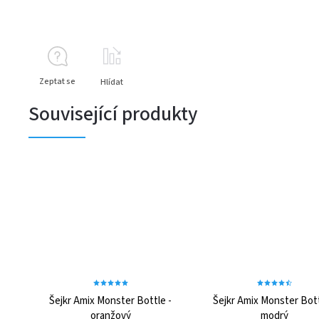
Zeptat se
Hlídat
Související produkty
Šejkr Amix Monster Bottle -
Šejkr Amix Monster Bott
oranžový
modrý