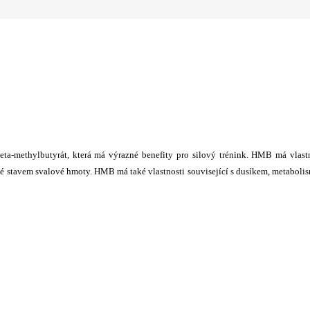
beta-methylbutyrát, která má výrazné benefity pro silový trénink. HMB má vlast
také stavem svalové hmoty. HMB má také vlastnosti související s dusíkem, metabol