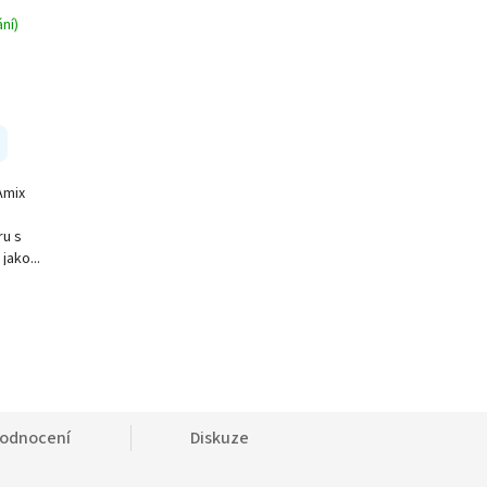
ní)
Amix
ru s
jako...
odnocení
Diskuze