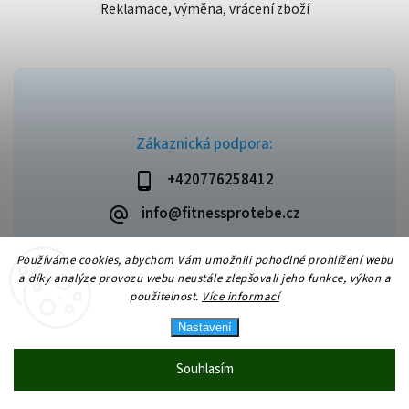
Reklamace, výměna, vrácení zboží
Zákaznická podpora:
+420776258412
info@fitnessprotebe.cz
Používáme cookies, abychom Vám umožnili pohodlné prohlížení webu
a díky analýze provozu webu neustále zlepšovali jeho funkce, výkon a
použitelnost.
Více informací
Copyright 2026
Fitnessprotebe.cz
. Všechna práva vyhrazena.
Vytvořil
Shoptet
| Design
Shoptak.cz
Nastavení
Souhlasím