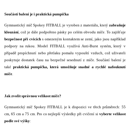
Součástí balení je i praktická pumpička
Gymnastický míč Spokey FITBALL je vyroben z materiálu, který
zabraňuje
klouzání
, což je dále podpořeno pásky po celém obvodu míče. To zajišťuje
bezpečnost při cvicích
s omezeným kontaktem se zemí, jako jsou například
podpory na rukou. Model FITBALL využívá Anti-Burst systém, který v
případě propíchnutí nebo přetlaku pomalu vypouští vzduch, což uživateli
poskytuje dostatek času na bezpečné sesednutí z míče. Součástí balení je
také
praktická pumpička, která umožňuje snadné a rychlé nafouknutí
míče
.
Jak zvolit správnou velikost míče?
Gymnastický míč Spokey FITBALL je k dispozici ve třech průměrech: 55
cm, 65 cm a 75 cm. Pro co nejlepší výsledky při cvičení si
vyberte velikost
podle své výšky
: