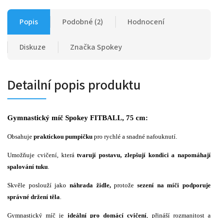
Popis
Podobné (2)
Hodnocení
Diskuze
Značka
Spokey
Detailní popis produktu
Gymnastický míč Spokey FITBALL, 75 cm:
Obsahuje
praktickou pumpičku
pro rychlé a snadné nafouknutí.
Umožňuje cvičení, která
tvarují postavu, zlepšují kondici a napomáhají
spalování tuku
.
Skvěle poslouží jako
náhrada židle,
protože
sezení na míči podporuje
správné držení těla
.
Gymnastický míč je
ideální pro domácí cvičení
, přináší rozmanitost a