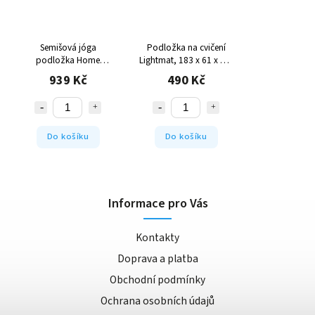
Semišová jóga
Podložka na cvičení
podložka Home
Lightmat, 183 x 61 x 0,6
Jungle, 180 x 60 x 0,4
cm, duhová modrá
939 Kč
490 Kč
cm
Do košíku
Do košíku
Informace pro Vás
Kontakty
Doprava a platba
Obchodní podmínky
Ochrana osobních údajů