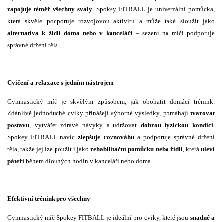
zapojuje téměř všechny svaly
. Spokey FITBALL je univerzální pomůcka,
která skvěle podporuje rozvojovou aktivitu a může také sloužit jako
alternativa k židli doma nebo v kanceláři
– sezení na míči podporuje
správné držení těla.
Cvičení a relaxace s jedním nástrojem
Gymnastický míč je skvělým způsobem, jak obohatit domácí trénink.
Zdánlivě jednoduché cviky přinášejí výborné výsledky, pomáhají
tvarovat
postavu
, vytvářet zdravé návyky a udržovat
dobrou fyzickou kondici
.
Spokey FITBALL navíc
zlepšuje rovnováhu
a podporuje správné držení
těla, takže jej lze použít i jako
rehabilitační pomůcku nebo židli
, která
uleví
páteři
během dlouhých hodin v kanceláři nebo doma.
Efektivní trénink pro všechny
Gymnastický míč Spokey FITBALL je ideální pro cviky, které jsou
snadné a