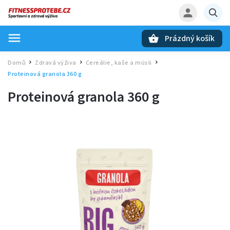
Prázdný košík
Hledat
Domů
Zdravá výživa
Cereálie, kaše a müsli
/
/
/
Proteinová granola 360 g
Proteinová granola 360 g