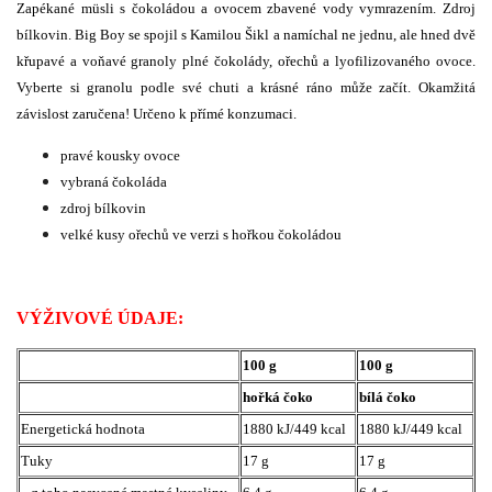
Zapékané müsli s čokoládou a ovocem zbavené vody vymrazením. Zdroj
bílkovin. Big Boy se spojil s Kamilou Šikl a namíchal ne jednu, ale hned dvě
křupavé a voňavé granoly plné čokolády, ořechů a lyofilizovaného ovoce.
Vyberte si granolu podle své chuti a krásné ráno může začít. Okamžitá
závislost zaručena! Určeno k přímé konzumaci.
pravé kousky ovoce
vybraná čokoláda
zdroj bílkovin
velké kusy ořechů ve verzi s hořkou čokoládou
VÝŽIVOVÉ ÚDAJE:
100 g
100 g
hořká čoko
bílá čoko
Energetická hodnota
1880 kJ/449 kcal
1880 kJ/449 kcal
Tuky
17 g
17 g