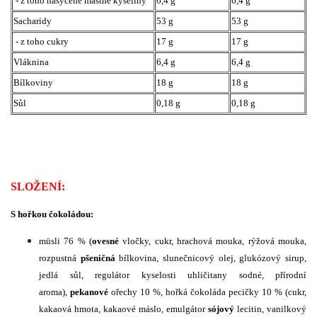
- z toho nasycené mastné kyseliny
6,4 g
6,4 g
Sacharidy
53 g
53 g
- z toho cukry
17 g
17 g
Vláknina
6,4 g
6,4 g
Bílkoviny
18 g
18 g
Sůl
0,18 g
0,18 g
SLOŽENÍ:
S hořkou čokoládou:
müsli 76 % (
ovesné
vločky, cukr, hrachová mouka, rýžová mouka,
rozpustná
pšeničná
bílkovina, slunečnicový olej, glukózový sirup,
jedlá sůl, regulátor kyselosti uhličitany sodné, přírodní
aroma),
pekanové
ořechy 10 %, hořká čokoláda pecičky 10 % (cukr,
kakaová hmota, kakaové máslo, emulgátor
sójový
lecitin, vanilkový