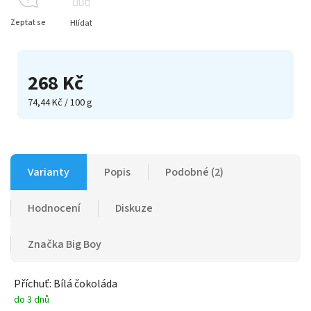
Zeptat se
Hlídat
268 Kč
74,44 Kč / 100 g
Varianty
Popis
Podobné (2)
Hodnocení
Diskuze
Značka
Big Boy
Příchuť: Bílá čokoláda
do 3 dnů