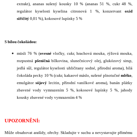
extrakt), ananas sušený kousky 10 % (ananas 51 %, cukr 48 %,
regulátor kyselosti kyselina citronová 1 %, konzervant
oxid
siřičitý
0,01 %), kokosové lupínky 5 %
S bílou čokoládou:
müsli 76 % (
ovesné
vločky, cukr, hrachová mouka, rýžová mouka,
rozpustná
pšeničná
bílkovina, slunečnicový olej, glukózový sirup,
jedlá sůl, regulátor kyselosti uhličitany sodné, přírodní aroma), bílá
čokoláda pecky 10 % (cukr, kakaové máslo, sušené plnotučné
mléko
,
emulgátor
sójový
lecitin, přírodní vanilkové aroma), banán plátky
zbavené vody vymrazením 5 %, kokosové lupínky 5 %, jahody
kousky zbavené vody vymrazením 4 %
UPOZORNĚNÍ:
Může obsahovat arašídy, ořechy. Skladujte v suchu a nevystavujte přímému