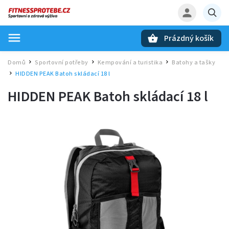
Prázdný košík
Hledat
Domů
Sportovní potřeby
Kempování a turistika
Batohy a tašky
/
/
/
HIDDEN PEAK Batoh skládací 18 l
/
HIDDEN PEAK Batoh skládací 18 l