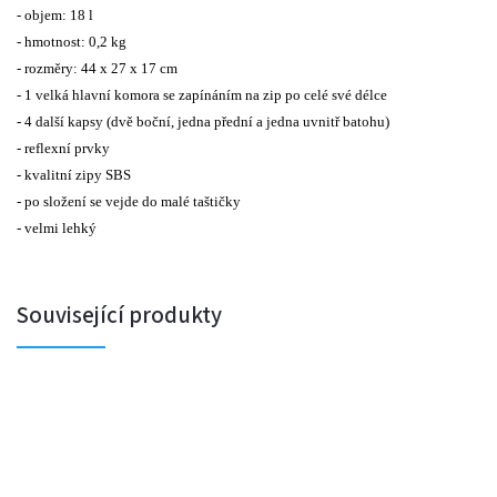
- objem: 18 l
- hmotnost: 0,2 kg
- rozměry: 44 x 27 x 17 cm
- 1 velká hlavní komora se zapínáním na zip po celé své délce
- 4 další kapsy (dvě boční, jedna přední a jedna uvnitř batohu)
- reflexní prvky
- kvalitní zipy SBS
- po složení se vejde do malé taštičky
- velmi lehký
Související produkty