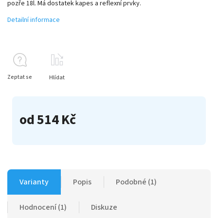
pozře 18l. Má dostatek kapes a reflexní prvky.
Detailní informace
Zeptat se
Hlídat
od
514 Kč
Varianty
Popis
Podobné (1)
Hodnocení (1)
Diskuze