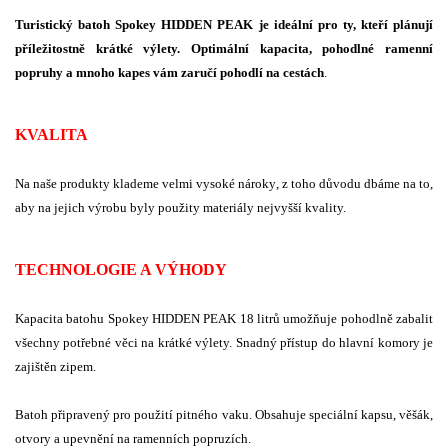
Turistický batoh Spokey HIDDEN PEAK je ideální pro ty, kteří plánují
příležitostně krátké výlety. Optimální kapacita, pohodlné ramenní
popruhy a mnoho kapes vám zaručí pohodlí na cestách
.
KVALITA
Na naše produkty klademe velmi vysoké nároky, z toho důvodu dbáme na to,
aby na jejich výrobu byly použity materiály nejvyšší kvality.
TECHNOLOGIE A VÝHODY
Kapacita batohu Spokey HIDDEN PEAK 18 litrů umožňuje pohodlně zabalit
všechny potřebné věci na krátké výlety. Snadný přístup do hlavní komory je
zajištěn zipem.
Batoh připravený pro použití pitného vaku. Obsahuje speciální kapsu, věšák,
otvory a upevnění na ramenních popruzích.