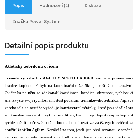
Popis
Hodnocení (2)
Diskuze
Značka
Power System
Detailní popis produktu
Atletický žebřík na cvičení
Tréninkový žebřík - AGILITY SPEED LADDER
zaručeně posune vaše
hranice kupředu. Pohyb na koordinačním žebříku je mrštný a intenzivní.
Cvičením na něm se zdokonalí koordinace, kondice, obratnost, rychlost či
síla. Zvyšte svoji rychlost a hbitost použitím
tréninkového žebříku
. Příprava
vašeho těla na soutěže vyžaduje konzistentní tréninky, které jsou ideální pro
zdokonalení svižnosti i vytrvalosti. Atleti, kteří chtějí zlepšit svoji schopnost
rychle měnit směr svého těla, budou benefitovat ze zátěžových cvičení za
použití
žebříku Agility
. Nezáleží na tom, jestli jste před sezónou, v sezóně,
nebo po ní, můžete trénovat v pohodlí svého domova nebo se svým týmem