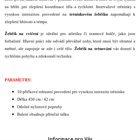
na hřišti pro zlepšení koordinace těla a rychlosti. Intervalové tréninky s
vysokou intenzitou provedené na
tréninkovém žebříku
napomáhají k
zlepšení hbitosti a tempa.
Žebřík na cvičení
je ideální pro atletiku či teamové hráče, jako jsou
fotbalisté. Hlavní práci zde odvádí převážně nohy, které musí být obratné a
mrštné, ale zapojuje se zde i celé tělo.
Žebřík na trénování
vás donutí k
rychlému pohybu a zdokonalí techniku.
PARAMETRY:
10-příčkové robustní provedení pro vysokou intenzitu tréninku
Délka 450 cm / 42 cm
Odolné nylonové popruhy
Balení obsahuje příruční tašku
Informace pro Vás