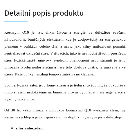
Detailní popis produktu
Koenzym Q10 je tzv. elixír života a energie. Je důležitou součástí
mitochondrií, buněčných elektráren, kde je zodpovědný za energetickou
přeměnu v buňkách celého těla, a navíc jako silný antioxidant pomáhá
neutralizovat oxidační stres. V situacích, jako je nevhodné životní prostředí,
stres, fyzická zátěž, únavový syndrom, onemocnění nebo stárnutí je jeho
přirozená tvorba nedostatečná a naše tělo doslova chátrá, je unavené a ve
stresu. Naše buňky nestíhají tempo a zátěž na ně kladené.
Sport a fyzická zátěž jsou formy stresu a je třeba si uvědomit, že pokud se s
tímto stresem nedokážeme na buněčné úrovni vypořádat, naše regenerace a
výkony těžce utrpí.
Od 30 let věku přirozená produkce koenzymu Q10 výrazněji klesá, my
stárneme rychleji a jeho příjem ve formě doplňku výživy je ještě důležitější.
silný antioxidant