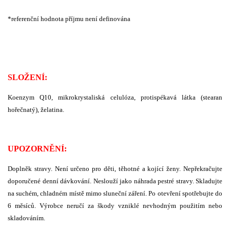
*referenční hodnota příjmu není definována
SLOŽENÍ:
Koenzym Q10, mikrokrystaliská celulóza, protispékavá látka (stearan
hořečnatý), želatina.
UPOZORNĚNÍ:
Doplněk stravy. Není určeno pro děti, těhotné a kojící ženy. Nepřekračujte
doporučené denní dávkování. Neslouží jako náhrada pestré stravy. Skladujte
na suchém, chladném místě mimo sluneční záření. Po otevření spotřebujte do
6 měsíců. Výrobce neručí za škody vzniklé nevhodným použitím nebo
skladováním.