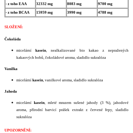
- z toho EAA
32332 mg
8083 mg
9700 mg
- z toho BCAA
15959 mg
3990 mg
4788 mg
SLOŽENÍ:
Čokoláda
micelární
kasein
, nealkalizované bio kakao z nepražených
kakaových bobů, čokoládové aroma, sladidlo sukralóza
Vanilka
micelární
kasein
, vanilkové aroma, sladidlo sukralóza
Jahoda
micelární
kasein
, mleté mrazem sušené jahody (3 %), jahodové
aroma, přírodní barvicí prášek extrakt z červené řepy, sladidlo
sukralóza
UPOZORNĚNÍ: