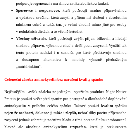
podporuje regeneraci a má silnou antikatabolickou funkci.
Sportovce i nesportovce,
kteří potřebují snadno připravitelnou
a vydatnou svačinu, která zasytí a přitom má složení s absolutním
minimem cukrů a tuků, tzn. je velmi vhodná mimo jiné pro osoby
v redukčních dietách, a to včetně ketodiet.
Všechny uživatele,
kteří potřebují zvýšit příjem bílkovin a hledají
snadnou přípravu, výbornou chuť a delší pocit zasycení. Využití tak
tento protein nachází i u seniorů, pro které představuje snadnou
a dostupnou alternativu k mnohdy výrazně předraženým
„nutridrinkům“.
Celonoční zásoba aminokyselin bez narušení kvality spánku
Nejčastějším - avšak zdaleka ne jediným - využitím produktu Night Native
Protein je použití večer před spaním pro postupné a dlouhodobé doplňování
aminokyselin v průběhu celého spánku. Takové použití
kvalitu spánku
nejen že neohrozí, dokonce ji může i zlepšit,
neboť díky pocitu příjemného
zasycení jednak zabraňuje nočnímu hladu a tím i potenciálnímu probouzení,
hlavně ale obsahuje aminokyselinu
tryptofan,
která je prekurzorem