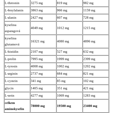
L-threonin
3275 mg
819 mg
982 mg
L-fenylalanin
3863 mg
966 mg
1159 mg
L-alanin
2427 mg
607 mg
728 mg
kyselina
4049 mg
1012 mg
1215 mg
asparagová
kyselina
16321 mg
4080 mg
4896 mg
glutamová
L-histidin
2107 mg
527 mg
632 mg
L-prolin
7995 mg
1999 mg
2399 mg
L-tyrosin
4008 mg
1002 mg
1202 mg
L-arginin
2737 mg
684 mg
821 mg
L-cystein
341 mg
85 mg
102 mg
glycin
1405 mg
351 mg
421 mg
L-serin
4277 mg
1069 mg
1283 mg
celkem
78000 mg
19500 mg
23400 mg
aminokyselin