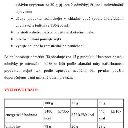
i dávku zvýšenou na 30 g (tj. cca 2 odměrky) či jinak individuálně
upravenou
dávku produktu rozmíchejte v chladné vodě (podle individuální
chuti zvolte ředění ve 150-250 ml)
nejste-li v dietě, můžete použít i nízkotučné mléko
pro rozmíchání použijte šejkr
vypijte nejlépe bezprostředně po namíchání
Balení obsahuje odměrku. Ta obsahuje cca 15 g produktu. Hmotnost obsahu
odměrky je orientační, může se lišit podle aktuální míry načechranosti
produktu, stejně tak podle způsobu nabírání. Při prvním použití
doporučujeme vámi nabraný obsah převážit.
VÝŽIVOVÉ ÚDAJE:
100 g
25 g
30 g
1486 kJ/355
446 kJ/107
energetická hodnota
372 kJ/89 kcal
kcal
kcal
bílkoviny
78 g
20 g
23 g