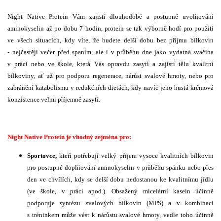
Night Native Protein Vám zajistí dlouhodobé a postupné uvolňování
aminokyselin až po dobu 7 hodin, protein se tak výborně hodí pro použití
ve všech situacích, kdy víte, že budete delší dobu bez příjmu bílkovin
- nejčastěji večer před spaním, ale i v průběhu dne jako vydatná svačina
v práci nebo ve škole, která Vás opravdu zasytí a zajistí tělu kvalitní
bílkoviny, ať už pro podporu regenerace, nárůst svalové hmoty, nebo pro
zabránění katabolismu v redukčních dietách, kdy navíc jeho hustá krémová
konzistence velmi příjemně zasytí.
Night Native Protein je vhodný zejména pro:
Sportovce,
kteří potřebují velký příjem vysoce kvalitních bílkovin
pro postupné doplňování aminokyselin v průběhu spánku nebo přes
den ve chvílích, kdy se delší dobu nedostanou ke kvalitnímu jídlu
(ve škole, v práci apod.). Obsažený micelární kasein účinně
podporuje syntézu svalových bílkovin (MPS) a v kombinaci
s tréninkem může vést k nárůstu svalové hmoty, vedle toho účinně