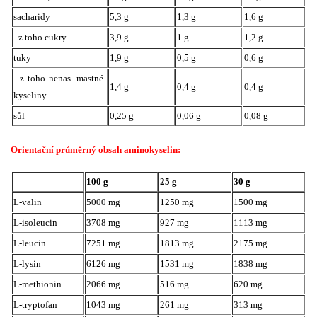
sacharidy
5,3 g
1,3 g
1,6 g
- z toho cukry
3,9 g
1 g
1,2 g
tuky
1,9 g
0,5 g
0,6 g
- z toho nenas. mastné
1,4 g
0,4 g
0,4 g
kyseliny
sůl
0,25 g
0,06 g
0,08 g
Orientační průměrný obsah aminokyselin:
100 g
25 g
30 g
L-valin
5000 mg
1250 mg
1500 mg
L-isoleucin
3708 mg
927 mg
1113 mg
L-leucin
7251 mg
1813 mg
2175 mg
L-lysin
6126 mg
1531 mg
1838 mg
L-methionin
2066 mg
516 mg
620 mg
L-tryptofan
1043 mg
261 mg
313 mg