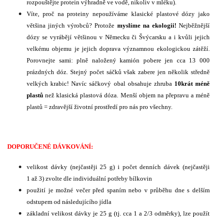
rozpouštějte protein výhradně ve vodě, nikoliv v mléku).
Víte, proč na proteiny nepoužíváme klasické plastové dózy jako
většina jiných výrobců? Protože
myslíme na ekologii!
Nejběžnější
dózy se vyrábějí většinou v Německu či Švýcarsku a i kvůli jejich
velkému objemu je jejich doprava významnou ekologickou zátěží.
Porovnejte sami: plně naložený kamión pobere jen cca 13 000
prázdných dóz. Stejný počet sáčků však zabere jen několik středně
velkých krabic! Navíc sáčkový obal obsahuje zhruba
10krát méně
plastů
než klasická plastová dóza. Menší objem na přepravu a méně
plastů = zdravější životní prostředí pro nás pro všechny.
DOPORUČENÉ DÁVKOVÁNÍ:
velikost dávky (nejčastěji 25 g) i počet denních dávek (nejčastěji
1 až 3) zvolte dle individuální potřeby bílkovin
použití je možné večer před spaním nebo v průběhu dne s delším
odstupem od následujícího jídla
základní velikost dávky je 25 g (tj. cca 1 a 2/3 odměrky), lze použít