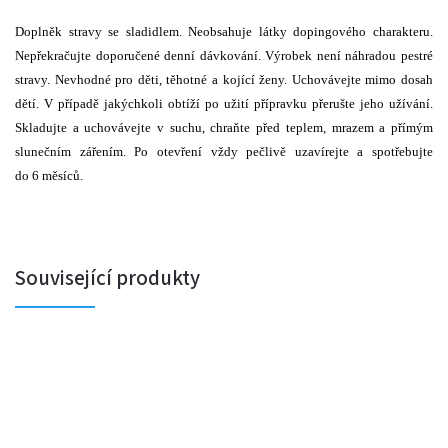
Doplněk stravy se sladidlem. Neobsahuje látky dopingového charakteru.
Nepřekračujte doporučené denní dávkování. Výrobek není náhradou pestré
stravy. Nevhodné pro děti, těhotné a kojící ženy. Uchovávejte mimo dosah
dětí. V případě jakýchkoli obtíží po užití přípravku přerušte jeho užívání.
Skladujte a uchovávejte v suchu, chraňte před teplem, mrazem a přímým
slunečním zářením. Po otevření vždy pečlivě uzavírejte a spotřebujte
do 6 měsíců.
Související produkty