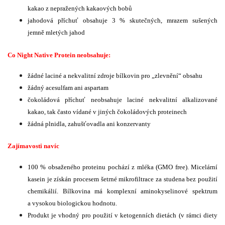
kakao z nepražených kakaových bobů
jahodová příchuť obsahuje 3 % skutečných, mrazem sušených
jemně mletých jahod
Co Night Native Protein neobsahuje:
žádné laciné a nekvalitní zdroje bílkovin pro „zlevnění“ obsahu
žádný acesulfam ani aspartam
čokoládová příchuť neobsahuje laciné nekvalitní alkalizované
kakao, tak často vídané v jiných čokoládových proteinech
žádná plnidla, zahušťovadla ani konzervanty
Zajímavosti navíc
100 % obsaženého proteinu pochází z mléka (GMO free). Micelární
kasein je získán procesem šetrné mikrofiltrace za studena bez použití
chemikálií. Bílkovina má komplexní aminokyselinové spektrum
a vysokou biologickou hodnotu.
Produkt je vhodný pro použití v ketogenních dietách (v rámci diety