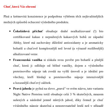
Chuť, která Vás ohromí
Plná a krémovitá konzistence je podpořena výběrem těch nejkvalitnějších
možných způsobů ochucení výsledného produktu.
Čokoládová příchuť
obsahuje drahé nealkalizované (!) bio
certifikované kakao z nepražených kakaových bobů ze západní
Afriky, které má zachovány důležité antioxidanty a je aromaticky
bohatší a chuťově komplexnější než levné (a výrazně rozšířenější)
alkalizované verze.
Francouzská vanilka
si získala svou pověst pro bohatší a plnější
chuť, která ji odlišuje od běžné vanilky, dojem z výsledného
proteinového nápoje tak zvedá na vyšší úroveň a je ideální pro
všechny, kteří hledají u proteinového nápoje intenzivnější
a luxusnější chuťový zážitek.
Pravá jahoda
je pyšná na slovo „pravá“ ve svém názvu, tato varianta
Night Native Proteinu totiž obsahuje celá 3 % skutečných, mrazem
sušených a následně jemně mletých jahod, díky čemuž je chuť
výsledného nápoje skutečná a neporovnatelně lepší než v případě