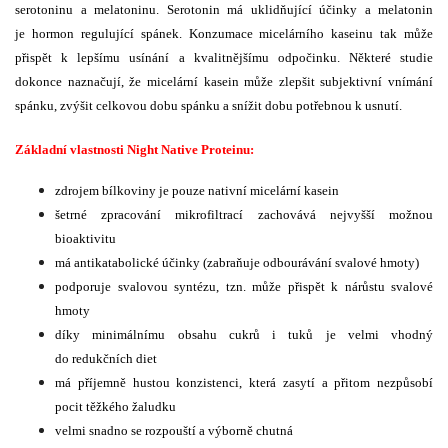
serotoninu a melatoninu. Serotonin má uklidňující účinky a melatonin
je hormon regulující spánek. Konzumace micelárního kaseinu tak může
přispět k lepšímu usínání a kvalitnějšímu odpočinku. Některé studie
dokonce naznačují, že micelární kasein může zlepšit subjektivní vnímání
spánku, zvýšit celkovou dobu spánku a snížit dobu potřebnou k usnutí.
Základní vlastnosti Night Native Proteinu:
zdrojem bílkoviny je pouze nativní micelární kasein
šetrné zpracování mikrofiltrací zachovává nejvyšší možnou
bioaktivitu
má antikatabolické účinky (zabraňuje odbourávání svalové hmoty)
podporuje svalovou syntézu, tzn. může přispět k nárůstu svalové
hmoty
díky minimálnímu obsahu cukrů i tuků je velmi vhodný
do redukčních diet
má příjemně hustou konzistenci, která zasytí a přitom nezpůsobí
pocit těžkého žaludku
velmi snadno se rozpouští a výborně chutná