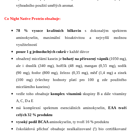
výhradního použití umělých aromat.
Co Night Native Protein obsahuje:
78 % vysoce kvalitních bílkovin
s dokonalým spektrem
aminokyselin, maximální bioaktivitou a nejvyšší možnou
využitelností
pouze 1 g jednoduchých cukrů
v každé dávce
obsažený micelární kasein je
bohatý na přirozený vápník
(1050 mg),
ale i draslík (340 mg), hořčík (48 mg), mangan (0,55 mg), sodík
(90 mg), fosfor (800 mg), železo (0,35 mg), měď (1,4 mg) a zinek
(100 mg) (všechny hodnoty platí pro 100 g zde použitého
micelárního kaseinu)
vedle toho obsahuje
komplex vitamínů
skupiny B a dále vitamíny
A, C, D a E
má komplexní spektrum esenciálních aminokyselin,
EAA tvoří
celých 32 % produktu
vysoký podíl BCAA
aminokyselin, ty tvoří 16 % produktu
čokoládová příchuť obsahuje nealkalizované (!) bio certifikované